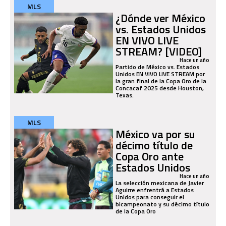
MLS
¿Dónde ver México
vs. Estados Unidos
EN VIVO LIVE
STREAM? [VIDEO]
Hace un año
Partido de México vs. Estados
Unidos EN VIVO LIVE STREAM por
la gran final de la Copa Oro de la
Concacaf 2025 desde Houston,
Texas.
MLS
México va por su
décimo título de
Copa Oro ante
Estados Unidos
Hace un año
La selección mexicana de Javier
Aguirre enfrentrá a Estados
Unidos para conseguir el
bicampeonato y su décimo título
de la Copa Oro