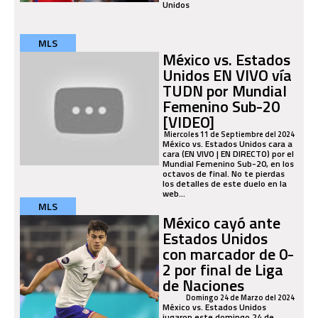
Unidos
MLS
México vs. Estados
Unidos EN VIVO vía
TUDN por Mundial
Femenino Sub-20
[VIDEO]
Miercoles 11 de Septiembre del 2024
México vs. Estados Unidos cara a
cara (EN VIVO | EN DIRECTO) por el
Mundial Femenino Sub-20, en los
octavos de final. No te pierdas
los detalles de este duelo en la
web...
MLS
México cayó ante
Estados Unidos
con marcador de 0-
2 por final de Liga
de Naciones
Domingo 24 de Marzo del 2024
México vs. Estados Unidos
jugaron este domingo 24 de