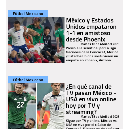
Fútbol Mexicano
México y Estados
Unidos empataron
1-1 en amistoso
desde Phoenix
Martes 18 de Abril del 2023
Previo a la semifinal por La Liga
Naciones de la Concacaf, México
y Estados Unidos sostuvieron un
empate en Phoenix, Arizona.
Fútbol Mexicano
¿En qué canal de
TV pasan México -
USA en vivo online
hoy por TV y
streaming?
Martes 18 de Abril del 2023
Sigue por TV y online, México vs.
USA en vivo por el clásico de
Concacaf. El juego es de carácter