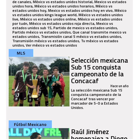
de canales, México vs estados unidos historial, Mexico vs estados
unidos hora, México vs estados unidos horarios, México vs
estados unidos hoy, Mexico vs estados unidos hoy en vivo, México
vs estados unidos kings league world, México vs estados unidos
live, México vs estados unidos online, México vs estados unidos
por tudn, México vs estados unidos roja directa, Mexico vs
estados unidos sub 15, Partido de mexico vs estados unidos,
Partido méxico vs estados unidos, Que canal transmite mexico vs
estados unidos, Transmisión canal 5 méxico vs estados unidos,
Transmisión méxico vs estados unidos, Tv méxico vs estados
unidos, Ver méxico vs estados unidos
MLS
Selección mexicana
Sub 15 conquista
campeonato de la
Concacaf
Hace un año
La selección mexicana Sub 15
conquista campeonato de la
Concacaf tras vencer por
marcador de 5-0 a Estados
Unidos.
Fútbol Mexicano
Raúl Jiménez
homenajea a Diogo