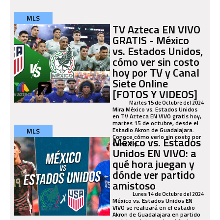
MLS
TV Azteca EN VIVO
GRATIS - México
vs. Estados Unidos,
cómo ver sin costo
hoy por TV y Canal
Siete Online
[FOTOS Y VIDEOS]
Martes 15 de Octubre del 2024
Mira México vs. Estados Unidos
en TV Azteca EN VIVO gratis hoy,
martes 15 de octubre, desde el
Estadio Akron de Guadalajara.
MLS
Conoce cómo verlo sin costo por
México vs. Estados
Canal 7 y...
Unidos EN VIVO: a
qué hora juegan y
dónde ver partido
amistoso
Lunes 14 de Octubre del 2024
México vs. Estados Unidos EN
VIVO se realizará en el estadio
Akron de Guadalajara en partido