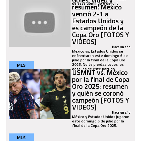
de este domingo 6 de julio.
resumen: México
venció 2-1 a
Estados Unidos y
es campeón de la
Copa Oro [FOTOS Y
VIDEOS]
Hace un año
México vs. Estados Unidos se
enfrentaron este domingo 6 de
julio por la final de la Copa Oro
2025. No te pierdas todos los
MLS
detalles de este partido.
USMNT vs. México
por la final de Copa
Oro 2025: resumen
y quién se coronó
campeón [FOTOS Y
VIDEOS]
Hace un año
México y Estados Unidos jugaron
este domingo 6 de julio por la
final de la Copa Oro 2025.
MLS