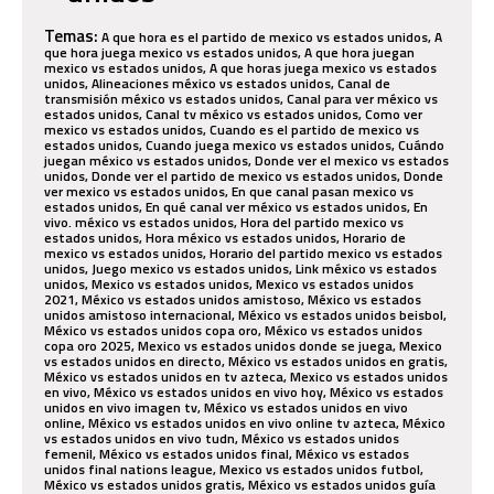
Temas:
A que hora es el partido de mexico vs estados unidos, A
que hora juega mexico vs estados unidos, A que hora juegan
mexico vs estados unidos, A que horas juega mexico vs estados
unidos, Alineaciones méxico vs estados unidos, Canal de
transmisión méxico vs estados unidos, Canal para ver méxico vs
estados unidos, Canal tv méxico vs estados unidos, Como ver
mexico vs estados unidos, Cuando es el partido de mexico vs
estados unidos, Cuando juega mexico vs estados unidos, Cuándo
juegan méxico vs estados unidos, Donde ver el mexico vs estados
unidos, Donde ver el partido de mexico vs estados unidos, Donde
ver mexico vs estados unidos, En que canal pasan mexico vs
estados unidos, En qué canal ver méxico vs estados unidos, En
vivo. méxico vs estados unidos, Hora del partido mexico vs
estados unidos, Hora méxico vs estados unidos, Horario de
mexico vs estados unidos, Horario del partido mexico vs estados
unidos, Juego mexico vs estados unidos, Link méxico vs estados
unidos, Mexico vs estados unidos, Mexico vs estados unidos
2021, México vs estados unidos amistoso, México vs estados
unidos amistoso internacional, México vs estados unidos beisbol,
México vs estados unidos copa oro, México vs estados unidos
copa oro 2025, Mexico vs estados unidos donde se juega, Mexico
vs estados unidos en directo, México vs estados unidos en gratis,
México vs estados unidos en tv azteca, Mexico vs estados unidos
en vivo, México vs estados unidos en vivo hoy, México vs estados
unidos en vivo imagen tv, México vs estados unidos en vivo
online, México vs estados unidos en vivo online tv azteca, México
vs estados unidos en vivo tudn, México vs estados unidos
femenil, México vs estados unidos final, México vs estados
unidos final nations league, Mexico vs estados unidos futbol,
México vs estados unidos gratis, México vs estados unidos guía