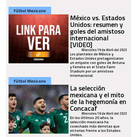
Fútbol Mexicano
México vs. Estados
Unidos: resumen y
goles del amistoso
internacional
[VIDEO]
Miercoles 19 de Abril del 2023
Los planteles de México y
Estados Unidos protagonizaron
un empate con goles de Antuna
y Ferreira en el State Farm
Stadium por un amistoso
internacional.
Fútbol Mexicano
La selección
mexicana y el mito
de la hegemonía en
Concacaf
Miercoles 19 de Abril del 2023
En los últimos 20 años, la
selección mexicana ha
cosechado más derrotas que
victorias frente a los Estados
Unidos.