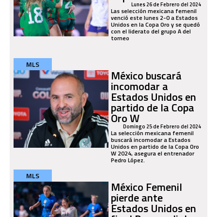
Lunes 26 de Febrero del 2024
Las selección mexicana femenil
venció este lunes 2-0 a Estados
Unidos en la Copa Oro y se quedó
con el liderato del grupo A del
torneo
MLS
México buscará
incomodar a
Estados Unidos en
partido de la Copa
Oro W
Domingo 25 de Febrero del 2024
La selección mexicana femenil
buscará incomodar a Estados
Unidos en partido de la Copa Oro
W 2024, asegura el entrenador
Pedro López.
MLS
México Femenil
pierde ante
Estados Unidos en