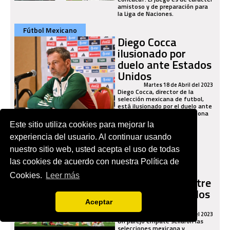
amistoso y de preparación para
la Liga de Naciones.
Fútbol Mexicano
Diego Cocca
ilusionado por
duelo ante Estados
Unidos
Martes 18 de Abril del 2023
Diego Cocca, director de la
selección mexicana de futbol,
está ilusionado por el duelo ante
Estados Unidos, pues menciona
que veremos a un equipo
Este sitio utiliza cookies para mejorar la
comprometido.
experiencia del usuario. Al continuar usando
Fútbol Mexicano
nuestro sitio web, usted acepta el uso de todas
¿Cómo quedó el
las cookies de acuerdo con nuestra Política de
amistoso
Cookies.
Leer más
internacional entre
México vs. Estados
Unidos? [VIDEO]
Aceptar
Martes 18 de Abril del 2023
Un parejo empate sellaron las
selecciones mexicana y