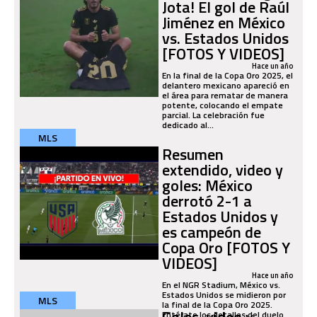
Jota! El gol de Raúl
Jiménez en México
vs. Estados Unidos
[FOTOS Y VIDEOS]
Hace un año
En la final de la Copa Oro 2025, el
delantero mexicano apareció en
el área para rematar de manera
potente, colocando el empate
parcial. La celebración fue
dedicado al...
MLS
Resumen
extendido, video y
goles: México
derrotó 2-1 a
Estados Unidos y
es campeón de
Copa Oro [FOTOS Y
VIDEOS]
Hace un año
En el NGR Stadium, México vs.
Estados Unidos se midieron por
MLS
la final de la Copa Oro 2025.
Goles, video y
Entérate los detalles del duelo