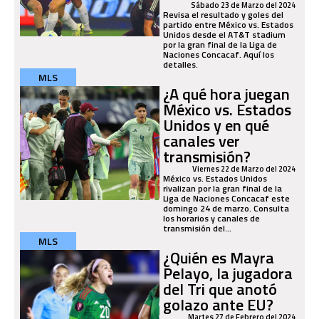
Sábado 23 de Marzo del 2024
Revisa el resultado y goles del
partido entre México vs. Estados
Unidos desde el AT&T stadium
por la gran final de la Liga de
Naciones Concacaf. Aquí los
detalles.
MLS
¿A qué hora juegan
México vs. Estados
Unidos y en qué
canales ver
transmisión?
Viernes 22 de Marzo del 2024
México vs. Estados Unidos
rivalizan por la gran final de la
Liga de Naciones Concacaf este
domingo 24 de marzo. Consulta
los horarios y canales de
transmisión del...
MLS
¿Quién es Mayra
Pelayo, la jugadora
del Tri que anotó
golazo ante EU?
Martes 27 de Febrero del 2024