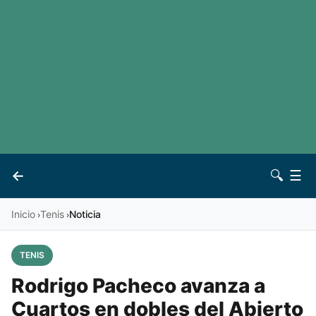
LaLiga
Noticias
Premier League
Otros deportes
Ver todas las ligas
Archivo
Contacto
←
🔍
☰
Vives
Inicio
Tenis
Noticia
›
›
TENIS
Rodrigo Pacheco avanza a
Cuartos en dobles del Abierto