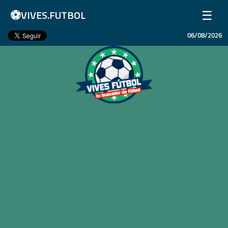
⚽
☰
VIVES.FUTBOL
06/08/2026
Inicio
Partidos
Resultados
Ligas
Champions League
Equipos
Copa Libertadores
En Vivo
Liga 1 Perú
Más