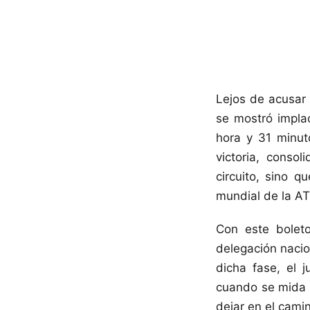
Lejos de acusar 
se mostró implac
hora y 31 minut
victoria, conso
circuito, sino 
mundial de la AT
Con este boleto
delegación nacio
dicha fase, el 
cuando se mida a
dejar en el cami