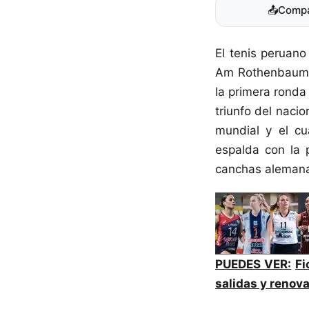
📤
Compa
El tenis peruano
Am Rothenbaum, 
la primera ronda
triunfo del nacio
mundial y el cu
espalda con la 
canchas aleman
PUEDES VER:
Fi
salidas y renov