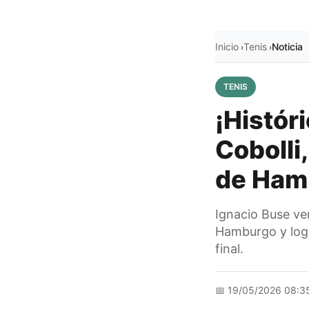
Inicio
Tenis
Noticia
›
›
TENIS
¡Histór
Cobolli
de Ham
Ignacio Buse ven
Hamburgo y logr
final.
📅
19/05/2026 08:3