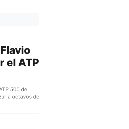
 Flavio
r el ATP
l ATP 500 de
zar a octavos de