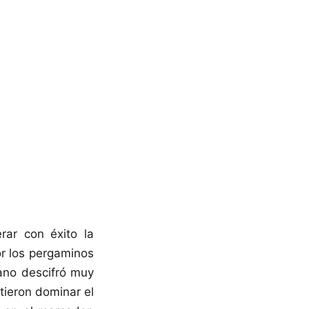
erar con éxito la
or los pergaminos
uano descifró muy
itieron dominar el