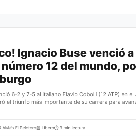
ico! Ignacio Buse venció a
, número 12 del mundo, po
burgo
ció 6-2 y 7-5 al italiano Flavio Cobolli (12 ATP) en e
ó el triunfo más importante de su carrera para avan
5 AM
✍️
El Pelotero
📰
Libero
⏱️
3 min lectura