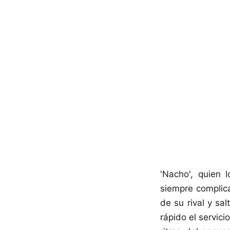
'Nacho', quien l
siempre complica
de su rival y sa
rápido el servici