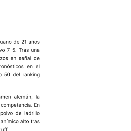
eruano de 21 años
ivo 7-5. Tras una
azos en señal de
ronósticos en el
p 50 del ranking
tamen alemán, la
a competencia. En
olvo de ladrillo
anímico alto tras
uff.