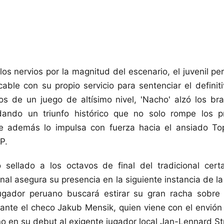
los nervios por la magnitud del escenario, el juvenil p
able con su propio servicio para sentenciar el definit
os de un juego de altísimo nivel, 'Nacho' alzó los br
lidando un triunfo histórico que no solo rompe los p
que además lo impulsa con fuerza hacia el ansiado To
P.
 sellado a los octavos de final del tradicional cer
nal asegura su presencia en la siguiente instancia de l
jugador peruano buscará estirar su gran racha sobre p
nte el checo Jakub Mensik, quien viene con el envión 
no en su debut al exigente jugador local Jan-Lennard Str