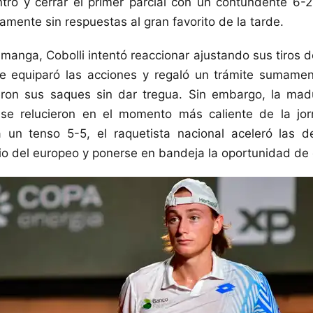
tro y cerrar el primer parcial con un contundente 6-
mente sin respuestas al gran favorito de la tarde.
manga, Cobolli intentó reaccionar ajustando sus tiros 
ue equiparó las acciones y regaló un trámite sumame
on sus saques sin dar tregua. Sin embargo, la mad
se relucieron en el momento más caliente de la jo
 un tenso 5-5, el raquetista nacional aceleró las d
cio del europeo y ponerse en bandeja la oportunidad de c