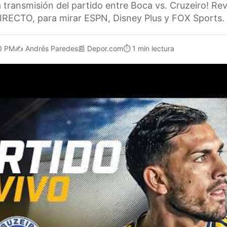
a transmisión del partido entre Boca vs. Cruzeiro! Revi
RECTO, para mirar ESPN, Disney Plus y FOX Sports.
0 PM
✍️
Andrés Paredes
📰
Depor.com
⏱️
1 min lectura