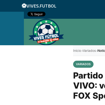
⚽
VIVES.FUTBOL
Inicio
Variados
Noti
›
›
VARIADOS
Partido
VIVO: v
FOX Sp