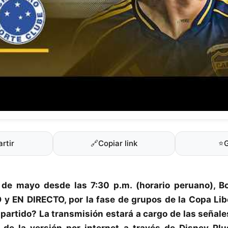
rtir
🔗
Copiar link
⭐
 de mayo desde las 7:30 p.m. (horario peruano),
B
 y EN DIRECTO, por la
fase de grupos
de la
Copa Lib
partido? La transmisión estará a cargo de las señal
 de la versión por internet a través de Disney Plu