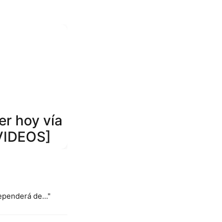
er hoy vía
 VIDEOS]
ependerá de..."