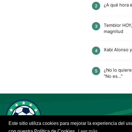
¿A qué hora e
2
Temblor HOY, 
3
magnitud
Xabi Alonso y
4
¿No lo quier
5
"No es..."
Este sitio utiliza cookies para mejorar la experiencia del u
con nuestra Política de Cookies.
Leer más