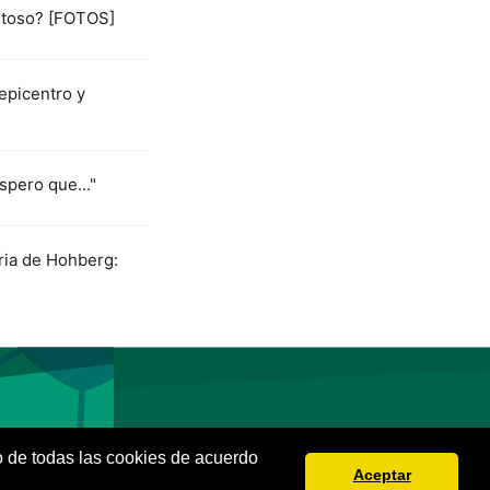
istoso? [FOTOS]
epicentro y
spero que..."
ria de Hohberg:
so de todas las cookies de acuerdo
Aceptar