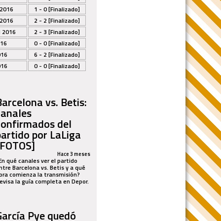
 2016
1 - 0 [Finalizado]
 2016
2 - 2 [Finalizado]
l 2016
2 - 3 [Finalizado]
016
0 - 0 [Finalizado]
016
6 - 2 [Finalizado]
016
0 - 0 [Finalizado]
Barcelona vs. Betis:
canales
confirmados del
partido por LaLiga
[FOTOS]
Hace 3 meses
En qué canales ver el partido
ntre Barcelona vs. Betis y a qué
ora comienza la transmisión?
evisa la guía completa en Depor.
García Pye quedó