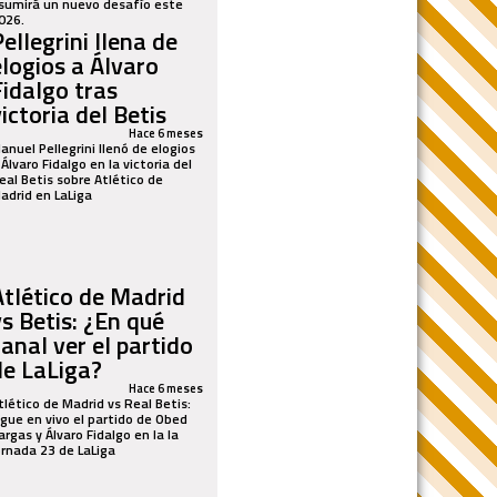
sumirá un nuevo desafío este
026.
ellegrini llena de
elogios a Álvaro
Fidalgo tras
ictoria del Betis
Hace 6 meses
anuel Pellegrini llenó de elogios
 Álvaro Fidalgo en la victoria del
eal Betis sobre Atlético de
adrid en LaLiga
Atlético de Madrid
vs Betis: ¿En qué
canal ver el partido
de LaLiga?
Hace 6 meses
tlético de Madrid vs Real Betis:
igue en vivo el partido de Obed
argas y Álvaro Fidalgo en la la
ornada 23 de LaLiga