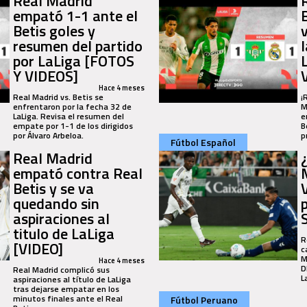
Real Madrid
empató 1-1 ante el
B
Betis goles y
resumen del partido
por LaLiga [FOTOS
Y VIDEOS]
Hace 4 meses
Real Madrid vs. Betis se
¡
enfrentaron por la fecha 32 de
M
LaLiga. Revisa el resumen del
e
empate por 1-1 de los dirigidos
B
por Álvaro Arbeloa.
p
Fútbol Español
Real Madrid
empató contra Real
Betis y se va
quedando sin
aspiraciones al
titulo de LaLiga
R
[VIDEO]
c
M
Hace 4 meses
D
Real Madrid complicó sus
L
aspiraciones al título de LaLiga
tras dejarse empatar en los
minutos finales ante el Real
Fútbol Peruano