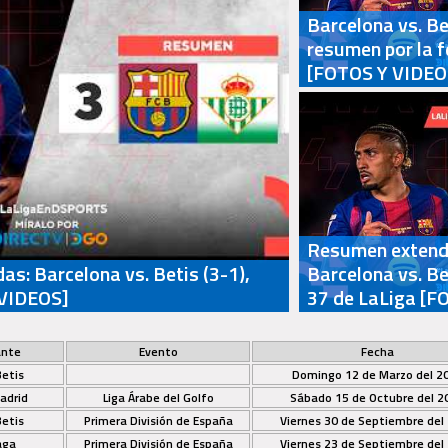
Barcelona vs. Bet
resumen por la 
[FOTOS Y VIDEO
Resumen extendi
as: Barcelona vs. Betis (3-1),
Barcelona vs. Bet
 VIDEOS]
37 de LaLiga [F
ante
Evento
Fecha
Betis
Domingo 12 de Marzo del 2
adrid
Liga Árabe del Golfo
Sábado 15 de Octubre del 2
Betis
Primera División de España
Viernes 30 de Septiembre del
aga
Primera División de España
Viernes 23 de Septiembre del