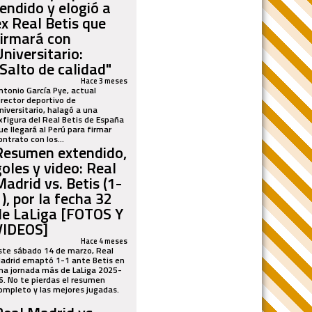
rendido y elogió a
ex Real Betis que
firmará con
Universitario:
"Salto de calidad"
Hace 3 meses
ntonio García Pye, actual
irector deportivo de
niversitario, halagó a una
xfigura del Real Betis de España
ue llegará al Perú para firmar
ontrato con los...
Resumen extendido,
goles y video: Real
Madrid vs. Betis (1-
), por la fecha 32
de LaLiga [FOTOS Y
VIDEOS]
Hace 4 meses
ste sábado 14 de marzo, Real
adrid emaptó 1-1 ante Betis en
na jornada más de LaLiga 2025-
6. No te pierdas el resumen
ompleto y las mejores jugadas.