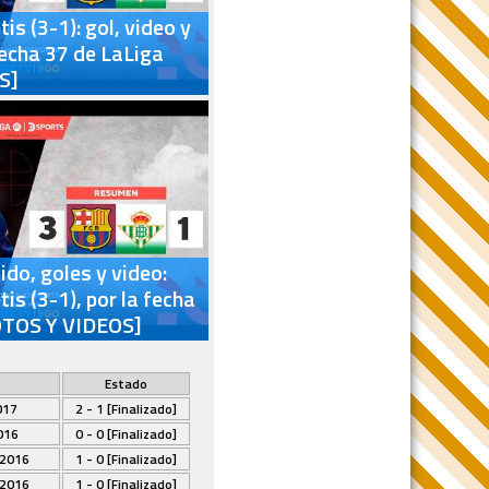
is (3-1): gol, video y
fecha 37 de LaLiga
S]
do, goles y video:
is (3-1), por la fecha
OTOS Y VIDEOS]
Estado
017
2 - 1 [Finalizado]
016
0 - 0 [Finalizado]
 2016
1 - 0 [Finalizado]
 2016
1 - 0 [Finalizado]