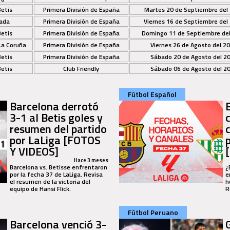
Betis
Primera División de España
Martes 20 de Septiembre del
ada
Primera División de España
Viernes 16 de Septiembre del
Betis
Primera División de España
Domingo 11 de Septiembre de
La Coruña
Primera División de España
Viernes 26 de Agosto del 2
Betis
Primera División de España
Sábado 20 de Agosto del 2
Betis
Club Friendly
Sábado 06 de Agosto del 2
Fútbol Español
Barcelona derrotó
3-1 al Betis goles y
resumen del partido
por LaLiga [FOTOS
Y VIDEOS]
Hace 3 meses
Barcelona vs. Betisse enfrentaron
¿
por la fecha 37 de LaLiga. Revisa
e
el resumen de la victoria del
h
equipo de Hansi Flick.
R
Fútbol Peruano
Barcelona venció 3-