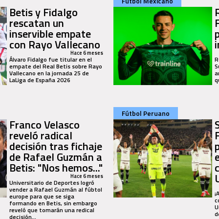
Fútbol Mexicano
Betis y Fidalgo
rescatan un
inservible empate
con Rayo Vallecano
Hace 6 meses
Álvaro Fidalgo fue titular en el
R
empate del Real Betis sobre Rayo
S
Vallecano en la jornada 25 de
a
LaLiga de España 2026
q
Fútbol Peruano
Franco Velasco
reveló radical
decisión tras fichaje
de Rafael Guzmán a
Betis: "Nos hemos..."
Hace 6 meses
Universitario de Deportes logró
vender a Rafael Guzmán al fúbtol
¡
europe para que se siga
c
formando en Betis, sin embargo
U
reveló que tomarán una redical
d
decisión...