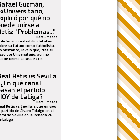
Rafael Guzmán,
exUniversitario,
explicó por qué no
puede unirse a
etis: "Problemas..."
Hace 5 meses
l defensor central dio detalles
obre su futuro como futbolista.
o obstante, reveló que, tras su
aso por Universitario, aún no
uede unirse al Real Betis.
Real Betis vs Sevilla
: ¿En qué canal
pasan el partido
HOY de LaLiga?
Hace 5 meses
eal Betis vs Sevilla: sigue en vivo
l partido de Álvaro Fidalgo en el
erbi de Sevilla en la jornada 26
e LaLiga