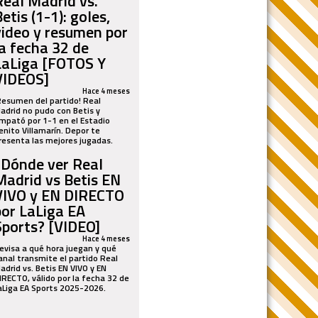
Real Madrid vs.
etis (1-1): goles,
video y resumen por
la fecha 32 de
LaLiga [FOTOS Y
VIDEOS]
Hace 4 meses
Resumen del partido! Real
adrid no pudo con Betis y
mpató por 1-1 en el Estadio
enito Villamarín. Depor te
resenta las mejores jugadas.
¿Dónde ver Real
Madrid vs Betis EN
VIVO y EN DIRECTO
por LaLiga EA
Sports? [VIDEO]
Hace 4 meses
evisa a qué hora juegan y qué
anal transmite el partido Real
adrid vs. Betis EN VIVO y EN
IRECTO, válido por la fecha 32 de
aLiga EA Sports 2025-2026.