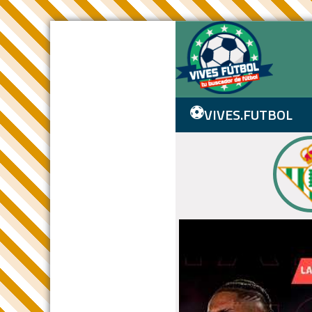
⚽
VIVES.FUTBOL