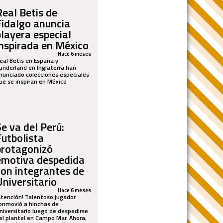
Real Betis de
Fidalgo anuncia
playera especial
inspirada en México
Hace 6 meses
eal Betis en España y
underland en Inglaterra han
nunciado colecciones especiales
ue se inspiran en México
Se va del Perú:
Futbolista
protagonizó
emotiva despedida
con integrantes de
Universitario
Hace 6 meses
Atención! Talentoso jugador
onmovió a hinchas de
niversitario luego de despedirse
el plantel en Campo Mar. Ahora,