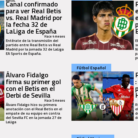
Betis.
Canal confirmado
para ver Real Betis
vs. Real Madrid por
la fecha 32 de
LaLiga de España
B
Hace 4 meses
Entérate de la transmisión del
E
partido entre Real Betis vs Real
s
Madrid por la jornada 32 de LaLiga
N
EA Sports de España.
p
p
Fútbol Español
Álvaro Fidalgo
firma su primer gol
con el Betis en el
Derbi de Sevilla
Hace 5 meses
Álvaro Fidalgo hizo su primera
R
anotación con el Real Betis en el
e
empate de su equipo en contra
d
del Sevilla FC en la jornada 27 de
d
LaLiga