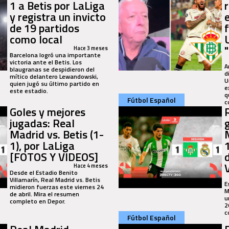
1 a Betis por LaLiga
y registra un invicto
de 19 partidos
como local
Hace 3 meses
Barcelona logró una importante
victoria ante el Betis. Los
A
blaugranas se despidieron del
d
mítico delantero Lewandowski,
U
quien jugó su último partido en
e
este estadio.
q
Fútbol Español
c
Goles y mejores
jugadas: Real
Madrid vs. Betis (1-
1), por LaLiga
1
[FOTOS Y VIDEOS]
Hace 4 meses
Desde el Estadio Benito
Villamarín, Real Madrid vs. Betis
E
midieron fuerzas este viernes 24
M
de abril. Mira el resumen
u
completo en Depor.
2
c
Fútbol Español