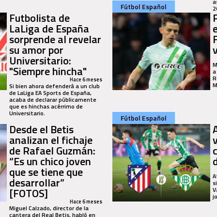
a
Fútbol Español
2
Futbolista de
P
LaLiga de España
sorprende al revelar
su amor por
v
Universitario:
M
"Siempre hincha"
a
R
Hace 6 meses
M
Si bien ahora defenderá a un club
de LaLiga EA Sports de España,
acaba de declarar públicamente
que es hinchas acérrimo de
Universitario.
Fútbol Español
Desde el Betis
analizan el fichaje
de Rafael Guzmán:
“Es un chico joven
que se tiene que
A
desarrollar”
s
[FOTOS]
V
j
Hace 6 meses
Miguel Calzado, director de la
cantera del Real Betis, habló en