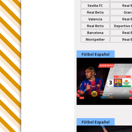
Sevilla FC
Real 
Real Betis
Gran
Valencia
Real 
Real Betis
Deportivo 
Barcelona
Real 
Montpellier
Real 
Fútbol Español
Fútbol Español