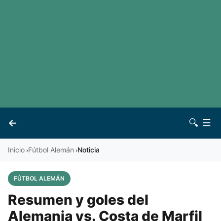
LaLiga
Noticias
Premier League
Otros deportes
Ver todas las ligas
Archivo
Contacto
←
🔍
☰
Vives
Inicio
Fútbol Alemán
Noticia
›
›
FÚTBOL ALEMÁN
Resumen y goles del
Alemania vs. Costa de Marfil