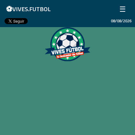
⚽
☰
VIVES.FUTBOL
08/08/2026
Inicio
Partidos
Resultados
Ligas
Champions League
Equipos
Copa Libertadores
En Vivo
Liga 1 Perú
Más