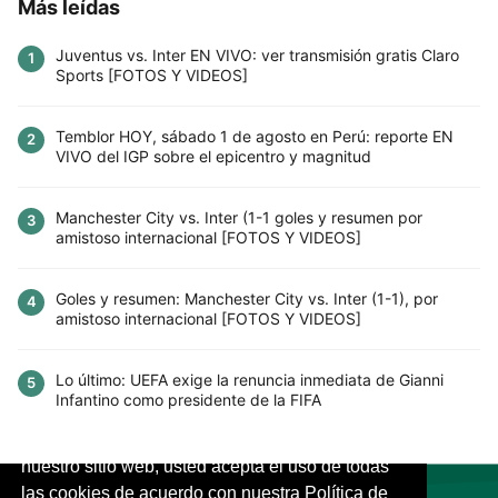
Más leídas
Juventus vs. Inter EN VIVO: ver transmisión gratis Claro
1
Sports [FOTOS Y VIDEOS]
Temblor HOY, sábado 1 de agosto en Perú: reporte EN
2
VIVO del IGP sobre el epicentro y magnitud
Manchester City vs. Inter (1-1 goles y resumen por
3
amistoso internacional [FOTOS Y VIDEOS]
Goles y resumen: Manchester City vs. Inter (1-1), por
4
amistoso internacional [FOTOS Y VIDEOS]
Lo último: UEFA exige la renuncia inmediata de Gianni
5
Infantino como presidente de la FIFA
Este sitio utiliza cookies para mejorar la
experiencia del usuario. Al continuar usando
nuestro sitio web, usted acepta el uso de todas
las cookies de acuerdo con nuestra Política de