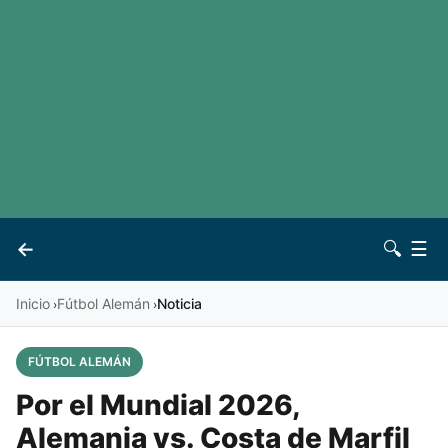
LaLiga
Noticias
Premier League
Otros deportes
Ver todas las ligas
Archivo
Contacto
←
🔍
☰
Vives
Inicio
Fútbol Alemán
Noticia
›
›
FÚTBOL ALEMÁN
Por el Mundial 2026,
Alemania vs. Costa de Marfil