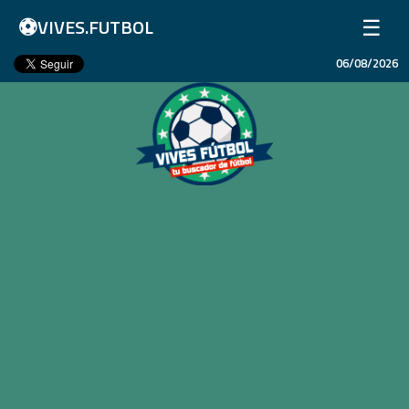
⚽
☰
VIVES.FUTBOL
06/08/2026
Inicio
Partidos
Resultados
Ligas
Champions League
Equipos
Copa Libertadores
En Vivo
Liga 1 Perú
Más