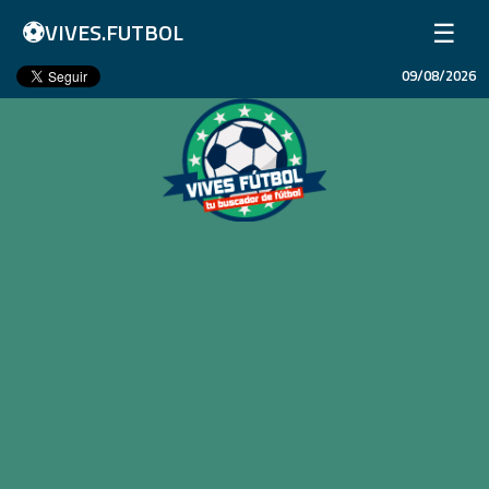
⚽
☰
VIVES.FUTBOL
09/08/2026
Inicio
Partidos
Resultados
Ligas
Champions League
Equipos
Copa Libertadores
En Vivo
Liga 1 Perú
Más