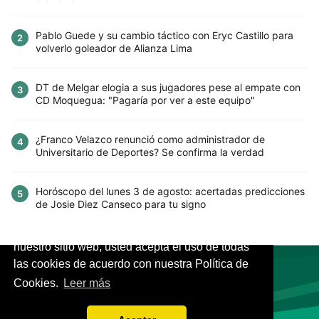
Pablo Guede y su cambio táctico con Eryc Castillo para
2
volverlo goleador de Alianza Lima
DT de Melgar elogia a sus jugadores pese al empate con
3
CD Moquegua: "Pagaría por ver a este equipo"
¿Franco Velazco renunció como administrador de
4
Universitario de Deportes? Se confirma la verdad
Horóscopo del lunes 3 de agosto: acertadas predicciones
5
de Josie Diez Canseco para tu signo
Este sitio utiliza cookies para mejorar la
experiencia del usuario. Al continuar usando
nuestro sitio web, usted acepta el uso de todas
las cookies de acuerdo con nuestra Política de
Cookies.
Leer más
VIVES.FUTBOL | Tu buscador de Fútbol