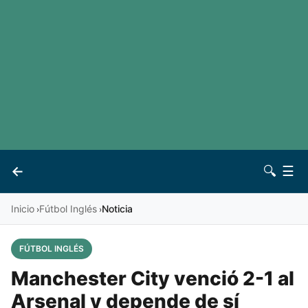
LaLiga
Noticias
Premier League
Otros deportes
Ver todas las ligas
Archivo
Contacto
←
🔍
☰
Vives
Inicio
Fútbol Inglés
Noticia
›
›
FÚTBOL INGLÉS
Manchester City venció 2-1 al
Arsenal y depende de sí