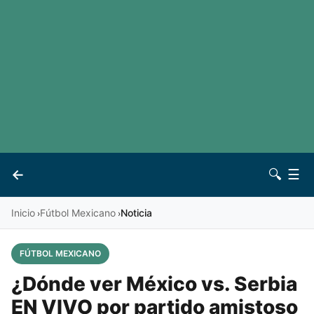
LaLiga
Noticias
Premier League
Otros deportes
Ver todas las ligas
Archivo
Contacto
←
🔍
☰
Vives
Inicio
Fútbol Mexicano
Noticia
›
›
FÚTBOL MEXICANO
¿Dónde ver México vs. Serbia
EN VIVO por partido amistoso