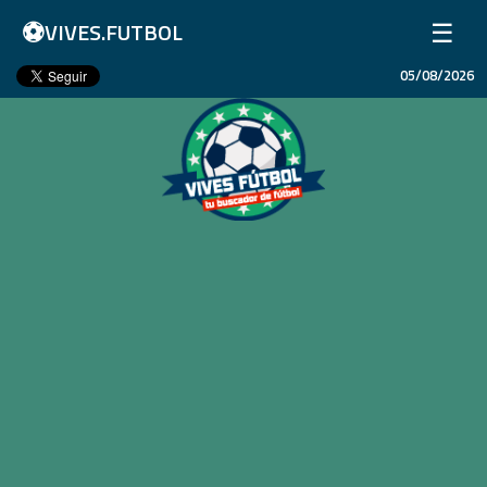
⚽
☰
VIVES.FUTBOL
05/08/2026
Inicio
Partidos
Resultados
Ligas
Champions League
Equipos
Copa Libertadores
En Vivo
Liga 1 Perú
Más