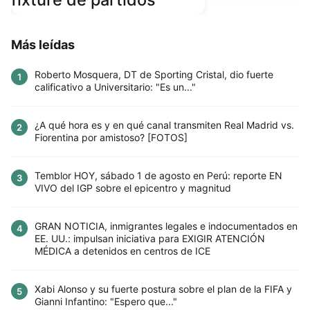
Más leídas
Roberto Mosquera, DT de Sporting Cristal, dio fuerte
1
calificativo a Universitario: "Es un..."
¿A qué hora es y en qué canal transmiten Real Madrid vs.
2
Fiorentina por amistoso? [FOTOS]
Temblor HOY, sábado 1 de agosto en Perú: reporte EN
3
VIVO del IGP sobre el epicentro y magnitud
GRAN NOTICIA, inmigrantes legales e indocumentados en
4
EE. UU.: impulsan iniciativa para EXIGIR ATENCIÓN
MÉDICA a detenidos en centros de ICE
Xabi Alonso y su fuerte postura sobre el plan de la FIFA y
5
Gianni Infantino: "Espero que..."
Este sitio utiliza cookies para mejorar la