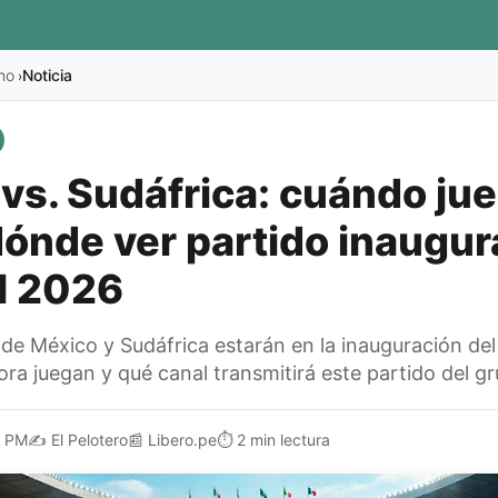
no
Noticia
›
vs. Sudáfrica: cuándo ju
dónde ver partido inaugura
l 2026
 de México y Sudáfrica estarán en la inauguración de
ra juegan y qué canal transmitirá este partido del gr
1 PM
✍️
El Pelotero
📰
Libero.pe
⏱️
2 min lectura