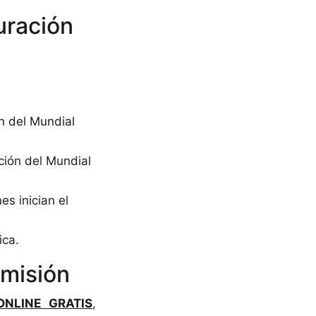
uración
ón del Mundial
ción del Mundial
s inician el
ica.
smisión
ONLINE GRATIS
,