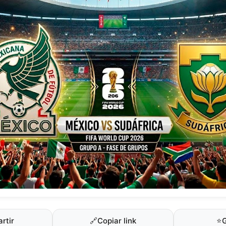
rtir
🔗
Copiar link
⭐