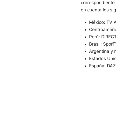
correspondiente 
en cuenta los si
México: TV A
Centroaméric
Perú: DIREC
Brasil: Spor
Argentina y 
Estados Unid
España: DAZN