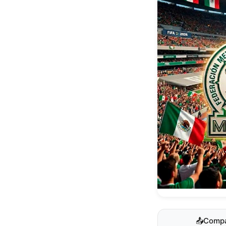
📤
Compa