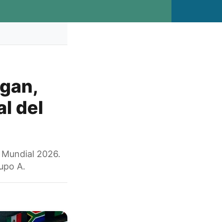
egan,
l del
l Mundial 2026.
upo A.