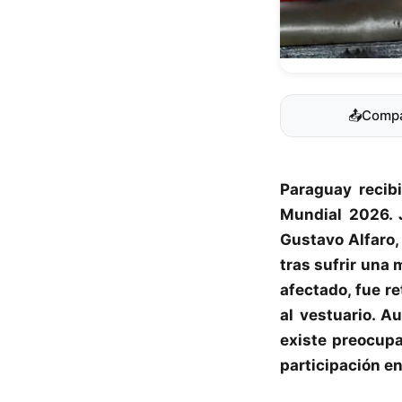
📤
Compa
Paraguay
recib
Mundial 2026
.
Gustavo Alfaro,
tras sufrir una 
afectado, fue re
al vestuario. 
existe preocupa
participación e