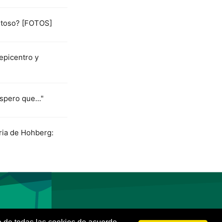
istoso? [FOTOS]
epicentro y
spero que..."
ria de Hohberg: