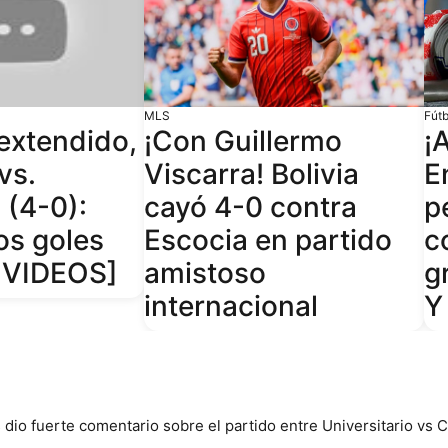
MLS
Fút
extendido,
¡Con Guillermo
¡
vs.
Viscarra! Bolivia
E
 (4-0):
cayó 4-0 contra
p
os goles
Escocia en partido
c
 VIDEOS]
amistoso
g
internacional
Y
dio fuerte comentario sobre el partido entre Universitario vs Cri