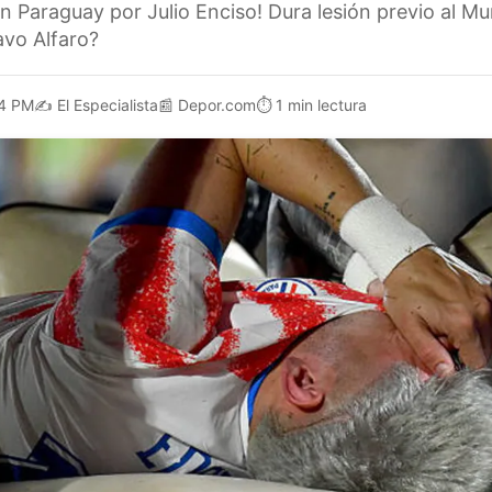
n Paraguay por Julio Enciso! Dura lesión previo al Mu
vo Alfaro?
4 PM
✍️
El Especialista
📰
Depor.com
⏱️
1 min lectura