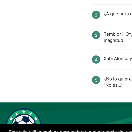
¿A qué hora e
2
Temblor HOY, 
3
magnitud
Xabi Alonso y
4
¿No lo quier
5
"No es..."