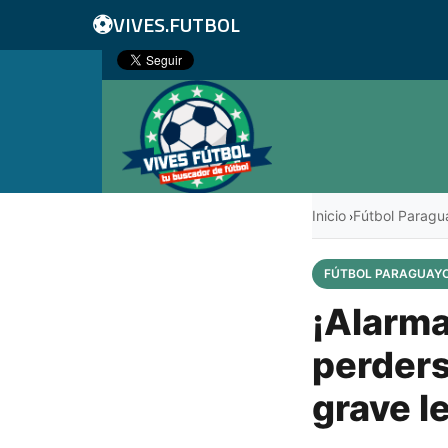
⚽
VIVES.FUTBOL
Inicio
Fútbol Paragu
›
FÚTBOL PARAGUAY
¡Alarma
perders
grave l