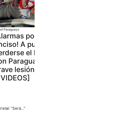
bol Paraguayo
Alarmas por Julio
nciso! A punto de
erderse el Mundial
on Paraguay por
rave lesión [FOTOS
 VIDEOS]
stal: "Será..."