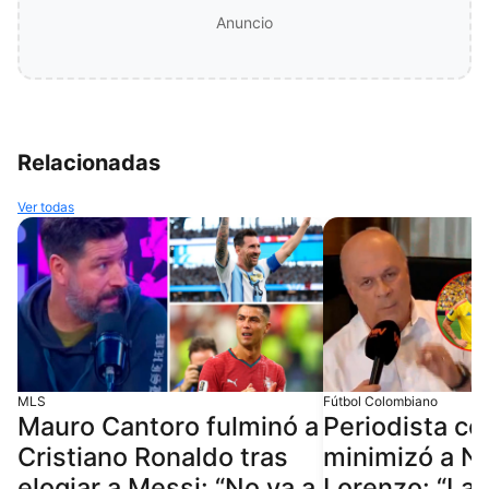
Anuncio
Relacionadas
Ver todas
MLS
Fútbol Colombiano
Mauro Cantoro fulminó a
Periodista c
Cristiano Ronaldo tras
minimizó a N
elogiar a Messi: “No va a
Lorenzo: “La 