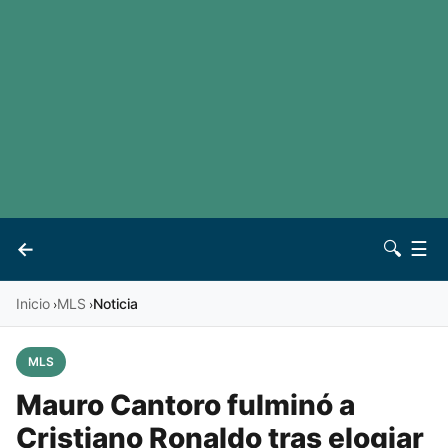
LaLiga
Noticias
Premier League
Otros deportes
Ver todas las ligas
Archivo
Contacto
←
🔍
☰
Vives
Inicio
MLS
Noticia
›
›
MLS
Mauro Cantoro fulminó a
Cristiano Ronaldo tras elogiar