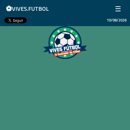
⚽
☰
VIVES.FUTBOL
10/08/2026
Inicio
Partidos
Resultados
Ligas
Champions League
Equipos
Copa Libertadores
En Vivo
Liga 1 Perú
Más