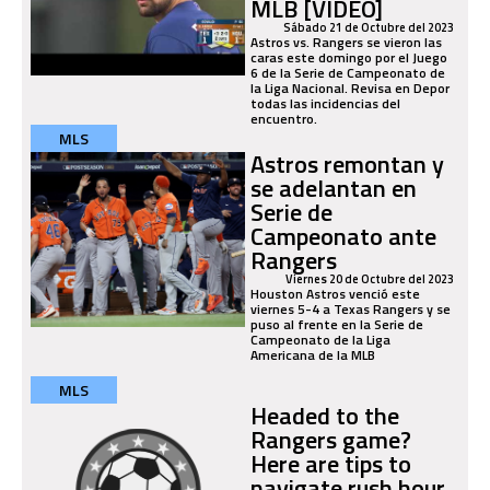
MLB [VIDEO]
Sábado 21 de Octubre del 2023
Astros vs. Rangers se vieron las
caras este domingo por el Juego
6 de la Serie de Campeonato de
la Liga Nacional. Revisa en Depor
todas las incidencias del
encuentro.
MLS
Astros remontan y
se adelantan en
Serie de
Campeonato ante
Rangers
Viernes 20 de Octubre del 2023
Houston Astros venció este
viernes 5-4 a Texas Rangers y se
puso al frente en la Serie de
Campeonato de la Liga
Americana de la MLB
MLS
Headed to the
Rangers game?
Here are tips to
navigate rush hour