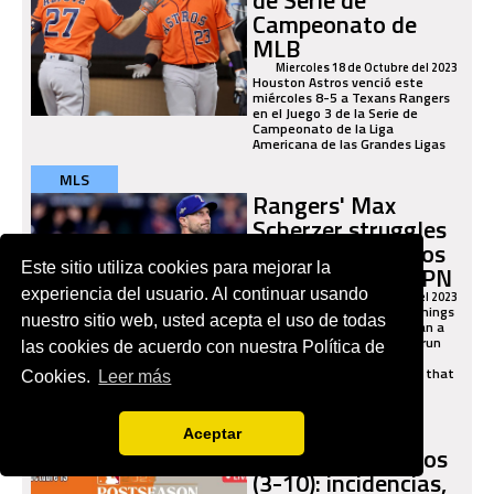
Campeonato de
MLB
Miercoles 18 de Octubre del 2023
Houston Astros venció este
miércoles 8-5 a Texans Rangers
en el Juego 3 de la Serie de
Campeonato de la Liga
Americana de las Grandes Ligas
MLS
Rangers' Max
Scherzer struggles
in return as Astros
Este sitio utiliza cookies para mejorar la
win Game 3 - ESPN
experiencia del usuario. Al continuar usando
Jueves 19 de Octubre del 2023
Max Scherzer lasted four innings
nuestro sitio web, usted acepta el uso de todas
in his first start in more than a
month, leaving with a five-run
las cookies de acuerdo con nuestra Política de
deficit in an 8-5 loss to the
Astros on Wednesday night that
Cookies.
Leer más
cut the...
MLS
Aceptar
Rangers vs. Astros
(3-10): incidencias,