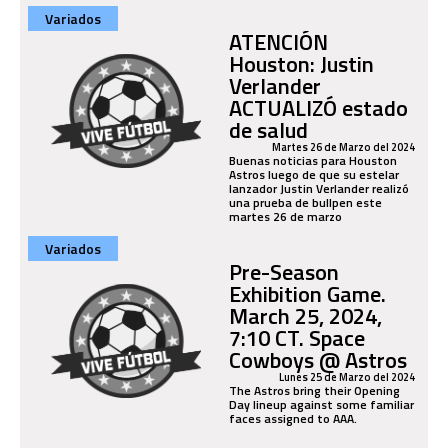
Variados
ATENCIÓN
Houston: Justin
Verlander
ACTUALIZÓ estado
de salud
Martes 26 de Marzo del 2024
Buenas noticias para Houston
Astros luego de que su estelar
lanzador Justin Verlander realizó
una prueba de bullpen este
martes 26 de marzo
Variados
Pre-Season
Exhibition Game.
March 25, 2024,
7:10 CT. Space
Cowboys @ Astros
Lunes 25 de Marzo del 2024
The Astros bring their Opening
Day lineup against some familiar
faces assigned to AAA.