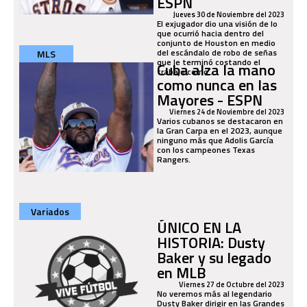
ESPN
Jueves 30 de Noviembre del 2023
El exjugador dio una visión de lo
que ocurrió hacia dentro del
conjunto de Houston en medio
del escándalo de robo de señas
MLS
que le terminó costando el
Cuba alza la mano
trabajo como...
como nunca en las
Mayores - ESPN
Viernes 24 de Noviembre del 2023
Varios cubanos se destacaron en
la Gran Carpa en el 2023, aunque
ninguno más que Adolis García
con los campeones Texas
Rangers.
Variados
ÚNICO EN LA
HISTORIA: Dusty
Baker y su legado
en MLB
Viernes 27 de Octubre del 2023
No veremos más al legendario
Dusty Baker dirigir en las Grandes