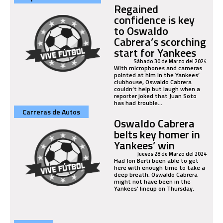
Regained
confidence is key
to Oswaldo
Cabrera’s scorching
start for Yankees
Sábado 30 de Marzo del 2024
With microphones and cameras
pointed at him in the Yankees’
clubhouse, Oswaldo Cabrera
couldn’t help but laugh when a
reporter joked that Juan Soto
has had trouble...
Carreras de Autos
Oswaldo Cabrera
belts key homer in
Yankees’ win
Jueves 28 de Marzo del 2024
Had Jon Berti been able to get
here with enough time to take a
deep breath, Oswaldo Cabrera
might not have been in the
Yankees’ lineup on Thursday.