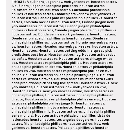
Temas:
A qué hora juegan new york yankees vs. houston astros,
A qué hora juegan philadelphia phillies vs. houston astros,
Baltimore orioles vs. houston astros, Calendario philadelphia
phillies vs houston astros, Canales para ver new york yankees vs.
houston astros, Canales para ver philadelphia phillies vs. houston
astros, Colorado rockies vs houston astros, Cuándo juegan new
york yankees vs. houston astros, Cuándo juegan philadelphia
phillies vs houston astros, Cuándo juegan philadelphia phillies vs.
houston astros, Dónde ver new york yankees vs. houston astros,
Donde ver philadelphia phillies vs houston astros, Dónde ver
philadelphia phillies vs. houston astros, Horario new york yankees
vs. houston astros, Horarios new york yankees vs. houston astros,
Houston astros, Houston astros betting odds line spread pick
predictions best bets, Houston astros hoy, Houston astros robo
de señas, Houston astros vs, Houston astros vs chicago white
sox, Houston astros vs philadelphia phillies, Houston astros vs
philadelphia phillies en directo, Houston astros vs philadelphia
phillies en vivo, Houston astros vs philadelphia phillies en vivo
online, Houston astros vs philadelphia phillies juego 1, Houston
astros vs. atlanta braves, Houston astros vs. minnesota twins
odds predictions pick betting line spread, Houston astros vs. new
york yankees, Houston astros vs. new york yankees en vivo,
Houston astros vs. new york yankees online, Houston astros vs.
philadelphia phillies, Houston astros vs. philadelphia phillies en
directo, Houston astros vs. philadelphia phillies en vivo, Houston
astros vs. philadelphia phillies juego 6, Houston astros vs.
philadelphia phillies minuto a minuto, Houston astros vs.
philadelphia phillies mlb, Houston astros vs. philadelphia phillies
serie mundial, Houston astros y philadelphia phillies, Lista de
lesionados houston astros, Los angeles dodgers vs. houston
astros, Mlb philadelphia phillies vs houston astros, New york
yankees vs. houston astros, Philadelphia phillies vs houston