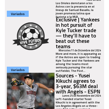
Los Orioles derrotaron a los
Astros con la presencia en el
lineup de Samuel Basallo, la
joven promesa latina que
Variados
ilusiona a la MLB.
Exclusive | Yankees
in hot pursuit of
Kyle Tucker trade
— they’ll have to
beat out these
teams
Miercoles 11 de Diciembre del 2024
More and more, it is appearing as
if the Astros are open to trading
Kyle Tucker and the Yankees are
among the teams most
seriously pursuing the star
Variados
outfielder, The Post...
Sources - Yusei
Kikuchi agrees to
3-year, $63M deal
with Angels - ESPN
Lunes 25 de Noviembre del 2024
Left-handed starter Yusei
Kikuchi is in agreement with the
Los Angeles Angels on a three-