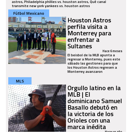
astros, Philadelphia phillies vs. houston astros, Qué canal
transmite new york yankees vs. houston astros
Fútbol Mexicano
Houston Astros
perfila visita a
Monterrey para
enfrentar a
Sultanes
Hace 6 meses
El beisbol de la MLB apunta a
regresar a Monterrey, pues este
sábado las gestiones para que
los Houston Astros regresen a
Monterrey avanzaron
MLS
Orgullo latino en la
MLB | El
dominicano Samuel
Basallo debutó en
la victoria de los
Orioles con una
marca inédita
Hace un año