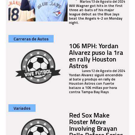
Martes 13 de Agosto del 2024
Will Wagner got hits in the first
three at-bats of his major
league debut as the Blue Jays
beat the Angels 4-2 on Monday
night.
Carreras de Autos
106 MPH: Yordan
Alvarez puso la 1ra
en rally Houston
Astros
Lunes 12 de Agosto del 2024
Yordan Alvarez siguió encendido
al bate y produjo en rally de
Houston Astros con fuerte
batazo a 106 millas por hora
contra Tampa Bay Rays
Variados
Red Sox Make
Roster Move
Involving Brayan
Bello Before Series