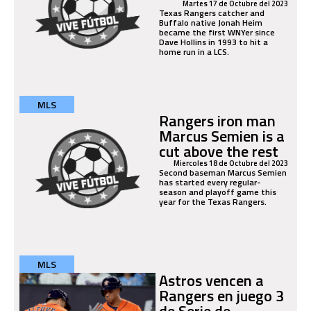
Martes 17 de Octubre del 2023
Texas Rangers catcher and
Buffalo native Jonah Heim
became the first WNYer since
Dave Hollins in 1993 to hit a
home run in a LCS.
MLS
Rangers iron man
Marcus Semien is a
cut above the rest
Miercoles 18 de Octubre del 2023
Second baseman Marcus Semien
has started every regular-
season and playoff game this
year for the Texas Rangers.
MLS
Astros vencen a
Rangers en juego 3
de Serie de