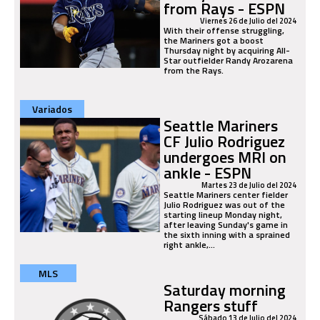
from Rays - ESPN
Viernes 26 de Julio del 2024
With their offense struggling,
the Mariners got a boost
Thursday night by acquiring All-
Star outfielder Randy Arozarena
from the Rays.
Variados
Seattle Mariners
CF Julio Rodriguez
undergoes MRI on
ankle - ESPN
Martes 23 de Julio del 2024
Seattle Mariners center fielder
Julio Rodriguez was out of the
starting lineup Monday night,
after leaving Sunday's game in
the sixth inning with a sprained
right ankle,...
MLS
Saturday morning
Rangers stuff
Sábado 13 de Julio del 2024