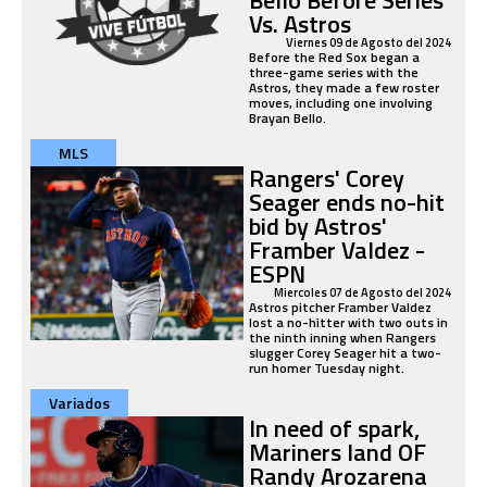
Vs. Astros
Viernes 09 de Agosto del 2024
Before the Red Sox began a
three-game series with the
Astros, they made a few roster
moves, including one involving
Brayan Bello.
MLS
Rangers' Corey
Seager ends no-hit
bid by Astros'
Framber Valdez -
ESPN
Miercoles 07 de Agosto del 2024
Astros pitcher Framber Valdez
lost a no-hitter with two outs in
the ninth inning when Rangers
slugger Corey Seager hit a two-
run homer Tuesday night.
Variados
In need of spark,
Mariners land OF
Randy Arozarena