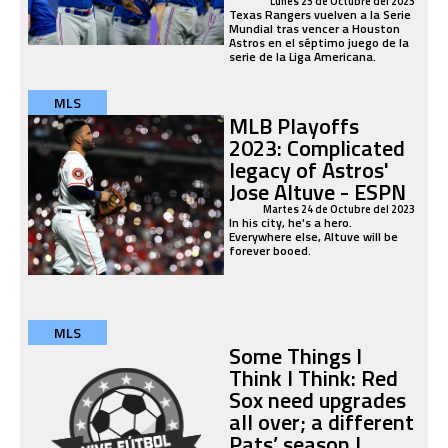
Lunes 23 de Octubre del 2023
Texas Rangers vuelven a la Serie
Mundial tras vencer a Houston
Astros en el séptimo juego de la
serie de la Liga Americana.
MLS
MLB Playoffs
2023: Complicated
legacy of Astros'
Jose Altuve - ESPN
Martes 24 de Octubre del 2023
In his city, he's a hero.
Everywhere else, Altuve will be
forever booed.
MLS
Some Things I
Think I Think: Red
Sox need upgrades
all over; a different
Pats’ season |