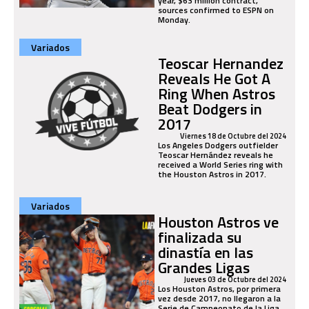
year, $63 million contract,
sources confirmed to ESPN on
Monday.
Variados
Teoscar Hernandez
Reveals He Got A
Ring When Astros
Beat Dodgers in
2017
Viernes 18 de Octubre del 2024
Los Angeles Dodgers outfielder
Teoscar Hernández reveals he
received a World Series ring with
the Houston Astros in 2017.
Variados
Houston Astros ve
finalizada su
dinastía en las
Grandes Ligas
Jueves 03 de Octubre del 2024
Los Houston Astros, por primera
vez desde 2017, no llegaron a la
Serie de Campeonato de la Liga