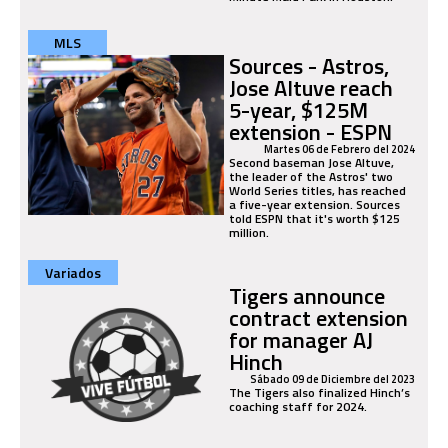
MLS
Sources - Astros,
Jose Altuve reach
5-year, $125M
extension - ESPN
Martes 06 de Febrero del 2024
Second baseman Jose Altuve,
the leader of the Astros' two
World Series titles, has reached
a five-year extension. Sources
told ESPN that it's worth $125
million.
Variados
Tigers announce
contract extension
for manager AJ
Hinch
Sábado 09 de Diciembre del 2023
The Tigers also finalized Hinch’s
coaching staff for 2024.