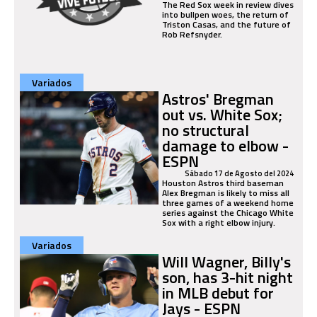
The Red Sox week in review dives
into bullpen woes, the return of
Triston Casas, and the future of
Rob Refsnyder.
Variados
Astros' Bregman
out vs. White Sox;
no structural
damage to elbow -
ESPN
Sábado 17 de Agosto del 2024
Houston Astros third baseman
Alex Bregman is likely to miss all
three games of a weekend home
series against the Chicago White
Sox with a right elbow injury.
Variados
Will Wagner, Billy's
son, has 3-hit night
in MLB debut for
Jays - ESPN