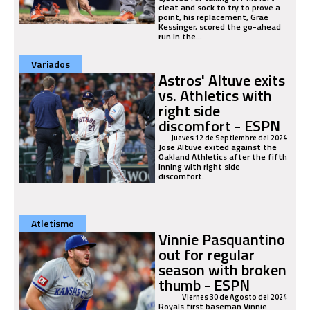
cleat and sock to try to prove a
point, his replacement, Grae
Kessinger, scored the go-ahead
run in the...
Variados
Astros' Altuve exits
vs. Athletics with
right side
discomfort - ESPN
Jueves 12 de Septiembre del 2024
Jose Altuve exited against the
Oakland Athletics after the fifth
inning with right side
discomfort.
Atletismo
Vinnie Pasquantino
out for regular
season with broken
thumb - ESPN
Viernes 30 de Agosto del 2024
Royals first baseman Vinnie