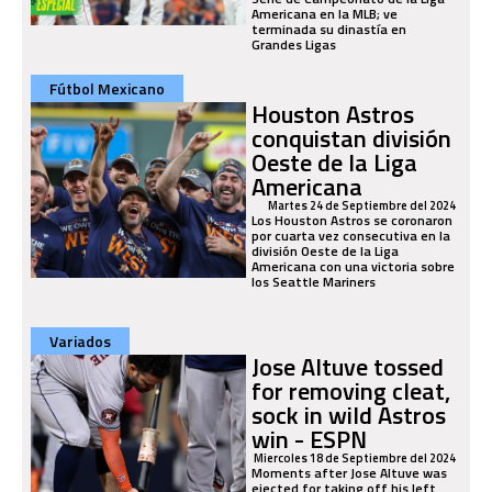
Americana en la MLB; ve
terminada su dinastía en
Grandes Ligas
Fútbol Mexicano
Houston Astros
conquistan división
Oeste de la Liga
Americana
Martes 24 de Septiembre del 2024
Los Houston Astros se coronaron
por cuarta vez consecutiva en la
división Oeste de la Liga
Americana con una victoria sobre
los Seattle Mariners
Variados
Jose Altuve tossed
for removing cleat,
sock in wild Astros
win - ESPN
Miercoles 18 de Septiembre del 2024
Moments after Jose Altuve was
ejected for taking off his left