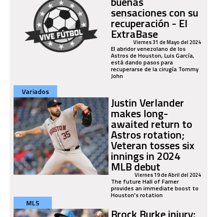
buenas
sensaciones con su
recuperación - El
ExtraBase
Viernes 31 de Mayo del 2024
El abridor venezolano de los
Astros de Houston, Luis García,
está dando pasos para
recuperarse de la cirugía Tommy
John
Variados
Justin Verlander
makes long-
awaited return to
Astros rotation;
Veteran tosses six
innings in 2024
MLB debut
Viernes 19 de Abril del 2024
The future Hall of Famer
provides an immediate boost to
Houston's rotation
MLS
Brock Burke injury: