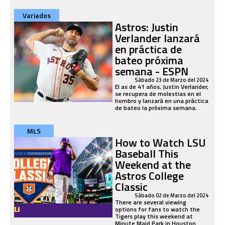
Variados
Astros: Justin
Verlander lanzará
en práctica de
bateo próxima
semana - ESPN
Sábado 23 de Marzo del 2024
El as de 41 años, Justin Verlander,
se recupera de molestias en el
hombro y lanzará en una práctica
de bateo la próxima semana.
MLS
How to Watch LSU
Baseball This
Weekend at the
Astros College
Classic
Sábado 02 de Marzo del 2024
There are several viewing
options for fans to watch the
Tigers play this weekend at
Minute Maid Park in Houston.