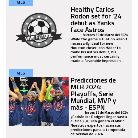
MLS
Healthy Carlos
Rodon set for '24
debut as Yanks
face Astros
Viernes 29 de Marzo del 2024
While the game situation wasn't
necessarily ideal for new
Houston closer Josh Hader to
make his Astros debut, his
performance most certainly
made a favorable impression....
MLS
Predicciones de
MLB 2024:
Playoffs, Serie
Mundial, MVP y
más - ESPN
Jueves 28 de Marzo del 2024
¿Podrán los Dodgers llegar hasta
el final? ¿Quién ganará el MVP?
Nuestros expertos hacen sus
predicciones para la temporada
de béisbol de 2024.