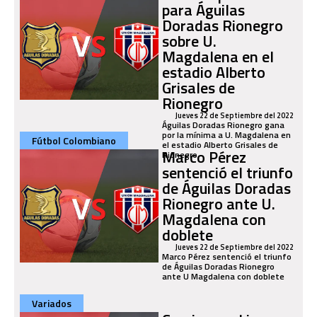
para Águilas
Doradas Rionegro
sobre U.
Magdalena en el
estadio Alberto
Grisales de
Rionegro
Jueves 22 de Septiembre del 2022
Águilas Doradas Rionegro gana
por la mínima a U. Magdalena en
Fútbol Colombiano
el estadio Alberto Grisales de
Marco Pérez
Rionegro
sentenció el triunfo
de Águilas Doradas
Rionegro ante U.
Magdalena con
doblete
Jueves 22 de Septiembre del 2022
Marco Pérez sentenció el triunfo
de Águilas Doradas Rionegro
ante U Magdalena con doblete
Variados