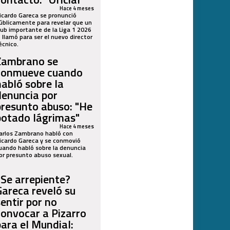
Hace 4 meses
icardo Gareca se pronunció
úblicamente para revelar que un
lub importante de la Liga 1 2026
o llamó para ser el nuevo director
écnico.
Zambrano se
conmueve cuando
habló sobre la
denuncia por
presunto abuso: "He
botado lágrimas"
Hace 4 meses
arlos Zambrano habló con
icardo Gareca y se conmovió
uando habló sobre la denuncia
or presunto abuso sexual.
¿Se arrepiente?
Gareca reveló su
sentir por no
convocar a Pizarro
para el Mundial: