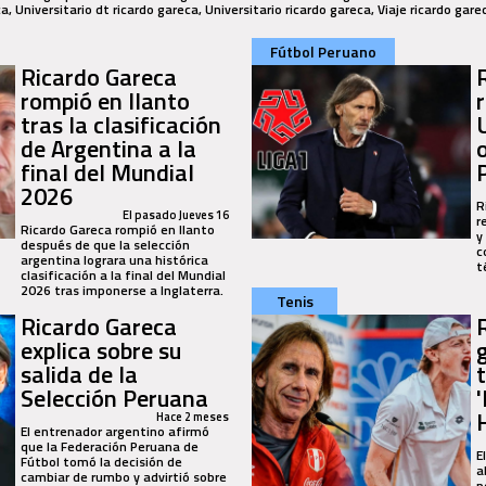
Fútbol Peruano
Ricardo Gareca
rompió en llanto
tras la clasificación
de Argentina a la
final del Mundial
P
2026
R
El pasado Jueves 16
r
Ricardo Gareca rompió en llanto
y
después de que la selección
c
argentina lograra una histórica
t
clasificación a la final del Mundial
2026 tras imponerse a Inglaterra.
Tenis
Ricardo Gareca
explica sobre su
salida de la
Selección Peruana
Hace 2 meses
El entrenador argentino afirmó
que la Federación Peruana de
E
Fútbol tomó la decisión de
a
cambiar de rumbo y advirtió sobre
p