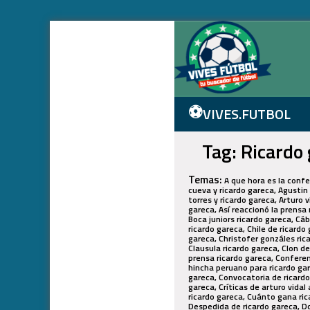
⚽
VIVES.FUTBOL
Tag: Ricardo
Temas:
A que hora es la conferencia de prensa de ricardo gareca, A qué hora es la conferencia de ricardo gareca, Abrazo de cuevita christian cueva y ricardo gareca, Agustin lozano ricardo gareca, Agustín lozano y ricardo gareca, Alianza lima ricardo gareca, Alianza ricardo gareca, Anibal torres y ricardo gareca, Arturo vidal enfrenta a ricardo gareca, Arturo vidal habla sobre continuidad de ricardo gareca, Arturo vidal vs ricardo gareca, Así reaccionó la prensa mundial ante derrota de chile de ricardo gareca, Ausencia ricardo gareca, Boca juniors quiere a ricardo gareca, Boca juniors ricardo gareca, Cábalas ricardo gareca, Cánticos ricardo gareca, Carlos lobaton ricardo gareca, Carlos zambrano se despide de ricardo gareca, Chile de ricardo gareca, Chile vs albania en vivo con ricardo gareca, Christian cueva ricardo gareca, Christian cueva y ricardo gareca, Christofer gonzáles ricardo gareca, Christofer gonzáles sobre regreso de ricardo gareca, Christofer gonzáles sobre ricardo gareca, Clausula ricardo gareca, Clon de ricardo gareca, Cómo ver conferencia ricardo gareca, Conferencia de prensa de ricardo gareca, Conferencia de prensa ricardo gareca, Conferencia de ricardo gareca, Conferencia prensa ricardo gareca, Conferencia ricardo gareca, Conmovedor video de un hincha peruano para ricardo gareca, Contrato ricardo gareca, Convocado ricardo gareca, Convocados de ricardo gareca, Convocados por ricardo gareca, Convocatoria de ricardo gareca, Convocatoria ricardo gareca, Crítica de juan cristóbal guarello a ricardo gareca, Criticas contra ricardo gareca, Críticas de arturo vidal a ricardo gareca, Cuando llega ricardo gareca, Cuándo será la conferencia de ricardo garec