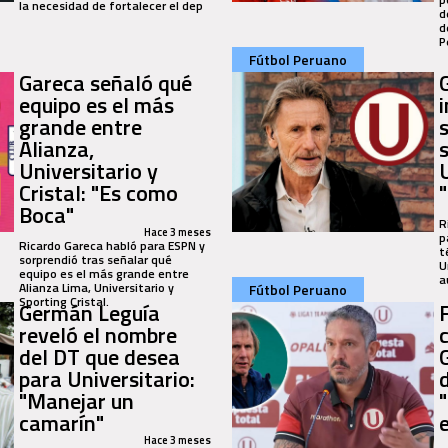
la necesidad de fortalecer el dep
d
d
P
Fútbol Peruano
Gareca señaló qué
equipo es el más
grande entre
Alianza,
Universitario y
Cristal: "Es como
Boca"
R
Hace 3 meses
p
Ricardo Gareca habló para ESPN y
t
sorprendió tras señalar qué
U
equipo es el más grande entre
a
Alianza Lima, Universitario y
Fútbol Peruano
Sporting Cristal.
Germán Leguía
reveló el nombre
del DT que desea
para Universitario:
"Manejar un
"
camarín"
Hace 3 meses