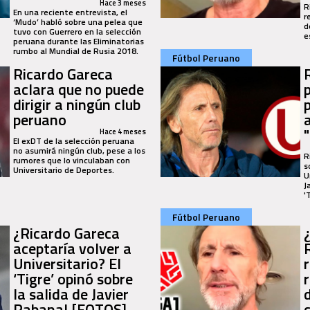
Hace 3 meses
R
En una reciente entrevista, el
r
‘Mudo’ habló sobre una pelea que
d
tuvo con Guerrero en la selección
e
peruana durante las Eliminatorias
rumbo al Mundial de Rusia 2018.
Fútbol Peruano
Ricardo Gareca
aclara que no puede
dirigir a ningún club
p
peruano
"
Hace 4 meses
El exDT de la selección peruana
no asumirá ningún club, pese a los
R
rumores que lo vinculaban con
s
Universitario de Deportes.
U
J
'
Fútbol Peruano
¿Ricardo Gareca
aceptaría volver a
Universitario? El
‘Tigre’ opinó sobre
la salida de Javier
Rabanal [FOTOS]