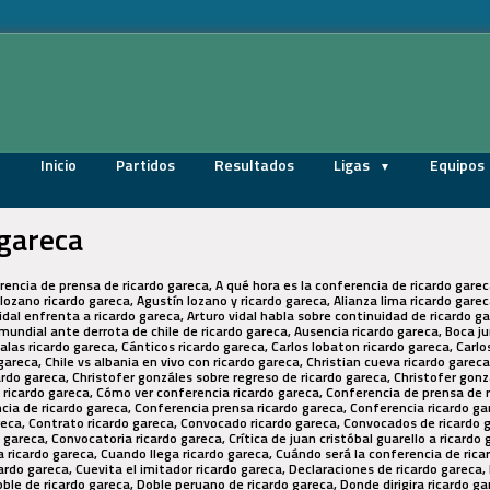
Inicio
Partidos
Resultados
Ligas
Equipos
 gareca
a, Cuando vuelve ricardo gareca, Cuánto gana ricardo gareca, Cuevita el imitador ricardo gareca, Declaraciones de ricardo gareca, Declaraciones ricardo gareca, Despedida de ricardo gareca, Doble de ricardo gareca, Doble peruano de ricardo gareca, Donde dirigira ricardo gareca, Donde entrenara ricardo gareca, Dónde será la conferencia ricardo gareca, Donny neyra y ricardo gareca, Dt ricardo gareca, Egipto ricardo gareca, En que canal ver la conferencia de ricardo gareca, Entrevista ricardo gareca, Era ricardo gareca, Esposa de ricardo gareca, Esposa ricardo gareca, Farfan ricardo gareca, Fecha conferencia ricardo gareca, Fpf play ricardo gareca, Frases ricardo gareca, Futuro ricardo gareca, Gareca peruano conoce al profe ricardo gareca, Gary medel ricardo gareca, Gordo humo hincha ricardo gareca, Guerrero ricardo gareca, Hija ricardo gareca, Hijo de ricardo gareca, Hinchada chilena ricardo gareca, Hinchas de boca juniors contra ricardo gareca, Hinchas despiden a ricardo gareca, Hinchas despiden al tigre ricardo gareca, Hinchas israelita ricardo gareca, Hinchas levantan en hombros al doble de ricardo gareca, Hinchas ricardo gareca, Hinchas selección peruana ricardo gareca, Hinchas y prensa de chile piden salida de ricardo gareca, Hora conferencia ricardo gareca, Jean deza ricardo gareca, Juan carlos oblitas ricardo gareca, Juan cristóbal guarello contra ricardo gareca, Lapadula de gamarra hincha ricardo gareca, Las cábalas de ricardo gareca, Lista de convocados de ricardo gareca, Martin liberman ricardo gareca, Mensaje de alex valera a ricardo gareca, Noticias de ricardo gareca, Nuevo club de ricardo gareca, Once titular de ricardo gareca, Oscar del portal ricardo gareca, Oscar ruggeri y ricardo gareca, Pato yáñez critica ricardo gareca, Pato yáñez duro contra ricardo gareca, Patricio yáñez arremetió contra ricardo gareca, Patricio yáñez criticó a ricardo gareca, Peru de ricardo gareca, Perú ricardo gareca, Perú sin ricardo gareca, Perú vs bolivia ricardo gareca, Peru vs venezuela ricardo gareca, Presentación ricardo gareca, Qué canal transmite conferencia ricardo gareca, Qué equipos dirigio ricardo gareca, Qué pasó con ricardo gareca, Rachas de ricardo gareca, Rachas que cortó ricardo gareca, Reaccion ricardo gareca, Reemplazante de ricardo gareca, Reemplazo ricardo gareca, Renovación de ricardo gareca, Renovacion ricardo gareca, Ricardo gareca, Ricardo gareca 2017, Ricardo gareca 2021, Ricardo gareca 2022, Ricardo gareca a boca juniors, Ricardo gareca a chile, Ricardo gareca a vélez sarsfield, Ricardo gareca adn, Ricardo gareca agustin lozano, Ricardo gareca alianza, Ricardo gareca alianza lima, Ricardo gareca ante venezuela, Ricardo gareca baréin, Ricardo gareca boca juniors, Ricardo gareca byron castillo, Ricardo gareca ç, Ricardo gareca cábalas, Ricardo gareca cambia a ben brereton, Ricardo gareca carlos zambrano, Ricardo gareca carlos zambrano miguel trauco sergio peña, Ricardo gareca chile, Ricardo gareca christian cueva, Ricardo gareca christian cueva selección peruana, Ricardo gareca como va su renovacion con la seleccion peruana, Ricardo gareca conferencia, Ricardo gareca conferencia de despedida, Ricardo gareca conferencia de prensa, Ricardo gareca conferencia de prensa en chile, Ricardo gareca conferencia de prensa hoy, Ricardo gareca conferencia en vivo, Ricardo gareca confesó condición especial con christian cueva, Ricardo gareca confiesa como hacía que rinda christian cueva, Ricardo gareca contrato, Ricardo gareca contrato peru, Ricardo gareca convocados, Ricardo gareca convocados peru, Ricardo gareca convocatoria, Ricardo gareca convocó a arturo vidal, Ricardo gareca convocó a arturo vidal para los partido contra perú y venezuela, Ricardo gareca convocó a ben brereton, Ricardo gareca convocó a brereton, Ricardo gareca declaraciones, Ricardo gareca deja el perú, Ricardo gareca deja la selección, Ricardo gareca deja peru, Ricardo gareca dejaba tomar a christian cueva, Ricardo gareca despedida, Ricardo gareca despedido de chile, Ricardo gareca dirigirá selección de ecuador, Ricardo gareca donny neyra, Ricardo gareca dt, Ricardo gareca dt de chile, Ricardo gareca dt de perú, Ricardo gareca dt peru, Ricardo gareca edad, Ricardo gareca edwin oviedo, Ricardo gareca elige a perú por encima de chile, Ricardo gareca elige entre perú o chile, Ricardo gareca elogia comida chile, Ricardo gareca en boca juniors, Ricardo gareca en chiclayo, Ricardo gareca en chile, Ricardo gareca en conferencia de prensa, Ricardo gareca en la copa américa, Ricardo gareca en lima, Ricardo gareca en peru, Ricardo gareca en vélez, Ricardo gareca en vivo, Ricardo gareca enfocados, Ricardo gareca entrenador, Ricardo gareca entrenador chile, Ricardo gareca entrevista, Ricardo gareca equipos entrenados, Ricardo gareca es criticado previo partido ante bolivia, Ricardo gareca es nuevo técnico de chile, Ricardo gareca espn, Ricardo gareca familia, Ricardo gareca federacion peruana, Ricardo gareca federacion peruana de futbol, Ricardo gareca fpf, Ricardo gareca fuera de la seleccion, Ricardo gareca gino peruzzi, Ricardo gareca gol, Ricardo gareca habló sobre chile vs. francia, Ricardo gareca habló sobre debut de perú, Ricardo gareca habló sobre la selección peruana, Ricardo gareca habló sobre luis advíncula, Ricardo gareca hoy, Ricardo gareca ipsos, Ricardo gareca jean ferrari, Ricardo gareca jefferson farfán, Ricardo gareca le pidió a carlos zambrano que se sincere por dejarlo fuera del mundial, Ricardo gareca liga 1, Ricardo gareca lista de convocados, Ricardo gareca lista de convocados de chile, Ricardo gareca lista oficial de chile, Ricardo gareca llanto argentina final mundial 2026, Ricardo gareca llega a peru, Ricardo gareca llega este fin de semana a perú, Ricardo gareca llegada, Ricardo gareca llegó a chile, Ricardo gareca llegó a lima, Ricardo gareca lloro, Ricardo gareca mano menezes, Ricardo gareca mejor entrenador, Ricardo gareca mundial rusia 2018, Ricardo gareca nardi, Ricardo gareca no continuará con la selección peruana, Ricardo gareca no continuará en perú, Ricardo gareca no es mas 