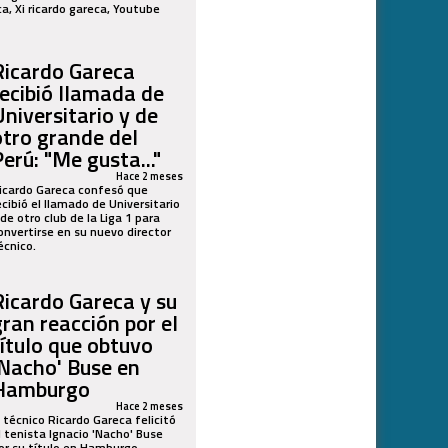
Ricardo Gareca
recibió llamada de
Universitario y de
otro grande del
erú: "Me gusta..."
Hace 2 meses
icardo Gareca confesó que
ecibió el llamado de Universitario
 de otro club de la Liga 1 para
onvertirse en su nuevo director
écnico.
Ricardo Gareca y su
gran reacción por el
título que obtuvo
'Nacho' Buse en
Hamburgo
Hace 2 meses
l técnico Ricardo Gareca felicitó
l tenista Ignacio 'Nacho' Buse
or su título en Hamburgo,