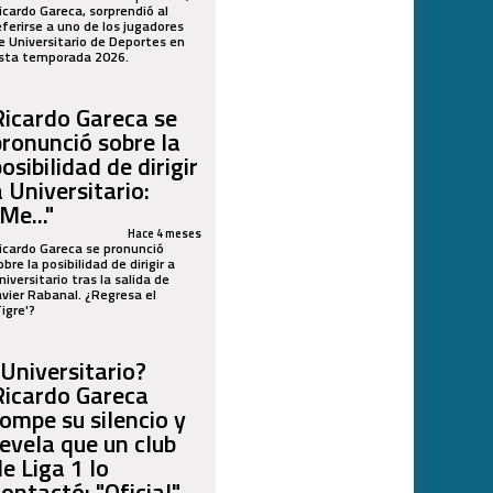
icardo Gareca, sorprendió al
eferirse a uno de los jugadores
e Universitario de Deportes en
sta temporada 2026.
Ricardo Gareca se
pronunció sobre la
osibilidad de dirigir
a Universitario:
Me..."
Hace 4 meses
icardo Gareca se pronunció
obre la posibilidad de dirigir a
niversitario tras la salida de
avier Rabanal. ¿Regresa el
Tigre'?
¿Universitario?
Ricardo Gareca
rompe su silencio y
revela que un club
de Liga 1 lo
contactó: "Oficial"