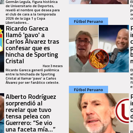
Germán Leguía, figura histórica
E
de Universitario de Deportes,
F
reveló el nombre que desea para
p
el club de cara a la temporada
s
2026 de la Liga 1 y Copa
c
Fútbol Peruano
Libertadores...
Ricardo Gareca
llamó 'pavo' a
Carlos Álvarez tras
confesar que es
p
hincha de Sporting
Cristal
m
Hace 3 meses
Ricardo Gareca generó polémica
E
entre la hinchada de Sporting
e
Cristal al llamar 'pavo' a Carlos
N
Álvarez por ser fanático celeste.
f
e
Fútbol Peruano
Alberto Rodríguez
sorprendió al
revelar que tuvo
tensa pelea con
Guerrero: “Se vio
una faceta mía…”
E