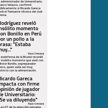
l administrador de Universitario,
ranco Velazco, confirmó
úblicamente si Ricardo Gareca
erá el flamante técnico del club
rema.
Rodríguez reveló
insólito momento
con Bonillo en Perú
or un pollo a la
brasa: "Estaba
uy..."
Hace 3 meses
l exdefensa de la Bicolor recordó
l insólito momento que vivió con
éstor Bonillo, expreparador
ísico, quien solía ser muy
stricto con la alimentación.
Ricardo Gareca
impacta con firme
opinión de jugador
de Universitario:
"Se va diluyendo"
Hace 4 meses
l ex DT de la selección peruana,