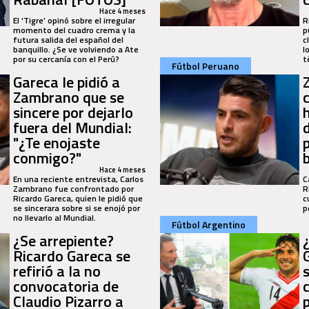
Hace 4 meses
El ‘Tigre’ opinó sobre el irregular
R
momento del cuadro crema y la
p
futura salida del español del
c
banquillo. ¿Se ve volviendo a Ate
l
por su cercanía con el Perú?
t
Fútbol Peruano
Gareca le pidió a
Zambrano que se
sincere por dejarlo
fuera del Mundial:
"¿Te enojaste
conmigo?"
Hace 4 meses
En una reciente entrevista, Carlos
C
Zambrano fue confrontado por
R
Ricardo Gareca, quien le pidió que
c
se sincerara sobre si se enojó por
p
no llevarlo al Mundial.
Fútbol Argentino
¿Se arrepiente?
Ricardo Gareca se
refirió a la no
convocatoria de
Claudio Pizarro a