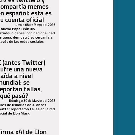
compartía memes
en español: esta es
su cuenta oficial
Jueves 08 de Mayo del 2025
l nuevo Papa León XIV
stadounidense, con nacionalidad
eruana, demostró su cercanía a
ravés de las redes sociales.
X (antes Twitter)
sufre una nueva
caída a nivel
mundial: se
reportan fallas,
¿qué pasó?
Domingo 30 de Marzo del 2025
iles de usuarios de X, antes
witter reportaron fallas en la red
ocial de Elon Musk.
Firma xAI de Elon