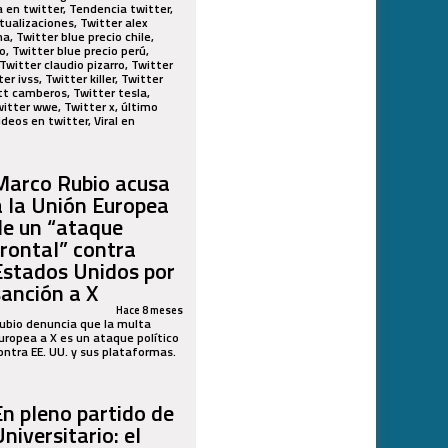
ia en twitter, Tendencia twitter,
tualizaciones, Twitter alex
a, Twitter blue precio chile,
, Twitter blue precio perú,
Twitter claudio pizarro, Twitter
 ivss, Twitter killer, Twitter
tt camberos, Twitter tesla,
Twitter wwe, Twitter x, último
ideos en twitter, Viral en
Marco Rubio acusa
a la Unión Europea
de un “ataque
frontal” contra
Estados Unidos por
sanción a X
Hace 8 meses
ubio denuncia que la multa
uropea a X es un ataque político
ontra EE. UU. y sus plataformas.
En pleno partido de
niversitario: el