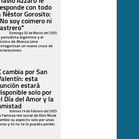
Flavio Azzaro le
responde con todo
a Néstor Gorosito:
"No soy coimero ni
rastrero"
Domingo 02 de Marzo del 2025
l periodista argentino y el
écnico de Alianza Lima
rotagonizan un nuevo cruce de
eclaraciones.
X cambia por San
Valentín: esta
función estará
disponible solo por
el Día del Amor y la
Amistad
Viernes 14 de Febrero del 2025
a famosa red social de Elon Musk
ambio su aspecto solo por unas
oras y tú no te lo puedes perder.