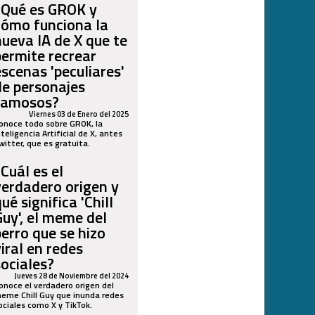
¿Qué es GROK y
cómo funciona la
nueva IA de X que te
permite recrear
escenas 'peculiares'
de personajes
famosos?
Viernes 03 de Enero del 2025
onoce todo sobre GROK, la
nteligencia Artificial de X, antes
witter, que es gratuita.
¿Cuál es el
verdadero origen y
ué significa 'Chill
Guy', el meme del
perro que se hizo
viral en redes
sociales?
Jueves 28 de Noviembre del 2024
onoce el verdadero origen del
eme Chill Guy que inunda redes
ociales como X y TikTok.