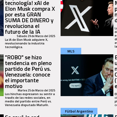
tecnología! xAI de
Elon Musk compra X
por esta GRAN
SUMA DE DINERO y
revoluciona el
L
futuro de la IA
d
e
Sábado 29 de Marzo del 2025
d
La IA de Elon Musk adquiere X,
e
revolucionando la industria
l
tecnológica.
MLS
"ROBO" se hizo
tendencia en pleno
partido de Perú vs.
Venezuela: conoce
el importante
motivo
Martes 25 de Marzo del 2025
Los hinchas expresaron su sentir a
E
través de las redes sociales, en
c
medio del partido entre Perú vs.
p
Venezuela disputado Maturín.
c
Fútbol Argentino