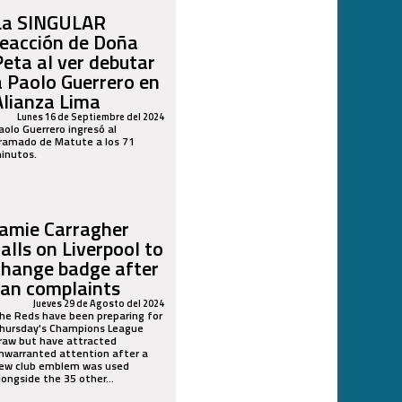
La SINGULAR
reacción de Doña
Peta al ver debutar
a Paolo Guerrero en
Alianza Lima
Lunes 16 de Septiembre del 2024
aolo Guerrero ingresó al
ramado de Matute a los 71
inutos.
Jamie Carragher
calls on Liverpool to
change badge after
fan complaints
Jueves 29 de Agosto del 2024
he Reds have been preparing for
hursday's Champions League
raw but have attracted
nwarranted attention after a
ew club emblem was used
longside the 35 other...