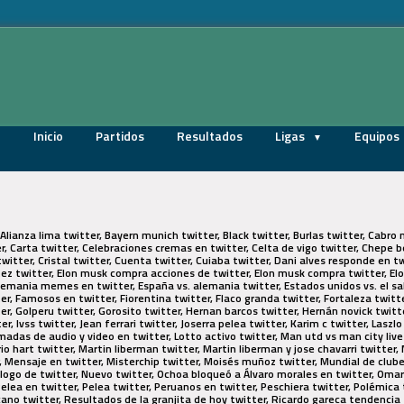
Inicio
Partidos
Resultados
Ligas
Equipos
Alianza lima twitter, Bayern munich twitter, Black twitter, Burlas twitter, Cabro n
Carta twitter, Celebraciones cremas en twitter, Celta de vigo twitter, Chepe bo
witter, Cristal twitter, Cuenta twitter, Cuiaba twitter, Dani alves responde en t
itez twitter, Elon musk compra acciones de twitter, Elon musk compra twitter, E
lemania memes en twitter, España vs. alemania twitter, Estados unidos vs. el salv
er, Famosos en twitter, Fiorentina twitter, Flaco granda twitter, Fortaleza twitte
er, Golperu twitter, Gorosito twitter, Hernan barcos twitter, Hernán novick twitter,
er, Ivss twitter, Jean ferrari twitter, Joserra pelea twitter, Karim c twitter, Lasz
adas de audio y video en twitter, Lotto activo twitter, Man utd vs man city live
 hart twitter, Martin liberman twitter, Martin liberman y jose chavarri twitter, 
 Mensaje en twitter, Misterchip twitter, Moisés muñoz twitter, Mundial de clubes
logo de twitter, Nuevo twitter, Ochoa bloqueó a Álvaro morales en twitter, Omar
Pelea en twitter, Pelea twitter, Peruanos en twitter, Peschiera twitter, Polémica
ecano twitter, Resultados de la granjita de hoy twitter, Ricardo gareca tendencia