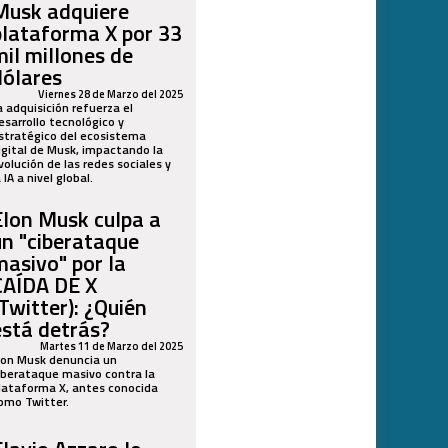
Musk adquiere
plataforma X por 33
mil millones de
dólares
Viernes 28 de Marzo del 2025
a adquisición refuerza el
esarrollo tecnológico y
stratégico del ecosistema
igital de Musk, impactando la
volución de las redes sociales y
a IA a nivel global.
Elon Musk culpa a
un "ciberataque
masivo" por la
CAÍDA DE X
(Twitter): ¿Quién
está detrás?
Martes 11 de Marzo del 2025
lon Musk denuncia un
iberataque masivo contra la
lataforma X, antes conocida
omo Twitter.