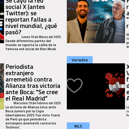
Se cayó la red
social X (antes
Twitter): se
reportan fallas a
nivel mundial, ¿qué
pasó?
E
Lunes 10 de Marzo del 2025
t
Desde diferentes partes del
p
mundo se reporta la caída de la
d
famosa red social de Elon Musk.
Variados
Periodista
extranjero
arremetió contra
Alianza tras victoria
ante Boca: "Se cree
el Real Madrid"
Miercoles 19 de Febrero del 2025
La victoria de Alianza Lima ante
L
Boca Juniors por la Copa
c
Libertadores 2025 fue visto fuera
h
de Perú ya que periodista
extranjero arremetió contra los
MLS
'Íntimos'.