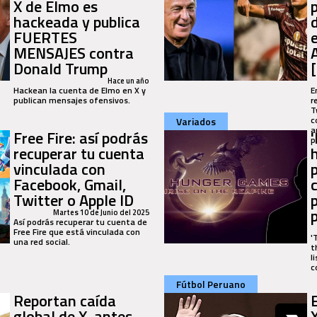
X de Elmo es
hackeada y publica
FUERTES
MENSAJES contra
Donald Trump
Hace un año
Hackean la cuenta de Elmo en X y
E
publican mensajes ofensivos.
r
T
c
Variados
a
Free Fire: así podrás
p
recuperar tu cuenta
vinculada con
p
Facebook, Gmail,
Twitter o Apple ID
Martes 10 de Junio del 2025
Así podrás recuperar tu cuenta de
Free Fire que está vinculada con
'
una red social.
t
l
c
Fútbol Peruano
Reportan caída
global de X, antes