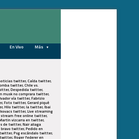
07/08/2026
En Vivo
Más
oticias twitter, Caída twitter,
mba twitter, Chile vs.
witter, Despedida twitter,
lon musk no comprara twitter,
ador vía twitter, Fabrizio
r, Foto twitter, Gerard piqué
 Hilo twitter, Ia twitter, Ibai
lo kovacs twitter, Live streaming
 stream free online twitter,
Martin vizcarra en twitter,
 de twitter, Nair aliaga
 bravo twitter, Pedido en
 twitter, Psg escándalo twitter,
 twitter, Roger federer en