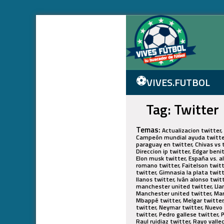
⚽
VIVES.FUTBOL
Tag: Twitter
Temas:
Actualizacion twitter, 
Campeón mundial ayuda twitter, 
paraguay en twitter, Chivas vs t
Direccion ip twitter, Edgar ben
Elon musk twitter, España vs. a
romano twitter, Faitelson twitt
twitter, Gimnasia la plata twitt
llanos twitter, Iván alonso twitt
manchester united twitter, Llam
Manchester united twitter, Mario
Mbappé twitter, Melgar twitter,
twitter, Neymar twitter, Nuevo 
twitter, Pedro gallese twitter, 
Raul ruidiaz twitter, Rayo vall