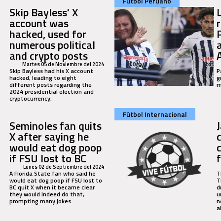
Fútbol Peruano
Skip Bayless' X
account was
hacked, used for
numerous political
and crypto posts
Martes 05 de Noviembre del 2024
Skip Bayless had his X account
P
hacked, leading to eight
g
different posts regarding the
m
2024 presidential election and
cryptocurrency.
Fútbol Internacional
Seminoles fan quits
X after saying he
would eat dog poop
if FSU lost to BC
Lunes 02 de Septiembre del 2024
A Florida State fan who said he
T
would eat dog poop if FSU lost to
T
BC quit X when it became clear
d
they would indeed do that,
u
prompting many jokes.
n
a