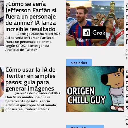
¿Cómo se vería
Jefferson Farfán si
fuera un personaje
de anime? IA lanza
increíble resultado
Domingo 26 de Enero del 2025
Así se vería Jefferson Farfán si
fuera un personaje de anime,
según GROK, la inteligencia
Artificial de Twitter.
C
I
T
Variados
Cómo usar la IA de
Twitter en simples
pasos: guía para
q
generar imágenes
Jueves 12 de Diciembre del 2024
Elon Musk añadió una nueva
herramienta de inteligencia
artificial que impactó al mundo
por sus resultados certeros.
C
m
s