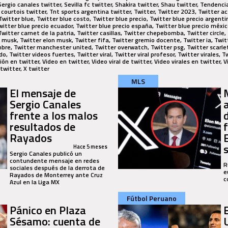
 Sergio canales twitter, Sevilla fc twitter, Shakira twitter, Shau twitter, Tendenc
courtois twitter, Tnt sports argentina twitter, Twitter, Twitter 2023, Twitter ac
witter blue, Twitter blue costo, Twitter blue precio, Twitter blue precio argentin
witter blue precio ecuador, Twitter blue precio españa, Twitter blue precio méxico
witter carnet de la patria, Twitter casillas, Twitter chepebomba, Twitter circle, 
musk, Twitter elon musk, Twitter fifa, Twitter gremio docente, Twitter ia, Twitter
mbre, Twitter manchester united, Twitter overwatch, Twitter psg, Twitter scarle
do, Twitter videos fuertes, Twitter viral, Twitter viral profesor, Twitter virales, 
ón en twitter, Video en twitter, Video viral de twitter, Video virales en twitter, V
 twitter, X twitter
MLS
El mensaje de
Sergio Canales
frente a los malos
resultados de
Rayados
Hace 5 meses
Sergio Canales publicó un
contundente mensaje en redes
R
sociales después de la derrota de
e
Rayados de Monterrey ante Cruz
c
Azul en la Liga MX
Fútbol Peruano
Pánico en Plaza
Sésamo: cuenta de
U