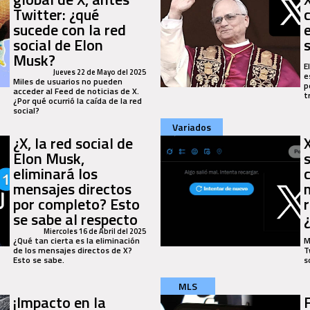
Twitter: ¿qué
sucede con la red
social de Elon
Musk?
E
Jueves 22 de Mayo del 2025
e
Miles de usuarios no pueden
p
acceder al Feed de noticias de X.
t
¿Por qué ocurrió la caída de la red
social?
Variados
¿X, la red social de
Elon Musk,
eliminará los
mensajes directos
por completo? Esto
se sabe al respecto
Miercoles 16 de Abril del 2025
¿Qué tan cierta es la eliminación
M
de los mensajes directos de X?
T
Esto se sabe.
s
MLS
¡Impacto en la