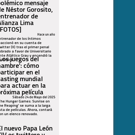
polémico mensaje
de Néstor Gorosito,
entrenador de
Alianza Lima
[FOTOS]
Hace un año
ntrenador de los íntimos
eaccionó en su cuenta de
witter (X) tras el primer penal
obrado a favor de Universitario
nte Atlético Grau y encendió la
'Los juegos del
olémica.
hambre': cómo
articipar en el
casting mundial
para actuar en la
próxima película
Sábado 24 de Mayo del 2025
The Hunger Games: Sunrise on
he Reaping' se suma a la larga
ista de películas. Ahora, contará
on un elenco renovado.
El nuevo Papa León
XIV es twittero y