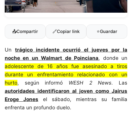
📤
Compartir
🔗
Copiar link
⭐
Guardar
Un
trágico incidente ocurrió el jueves por la
noche en un Walmart de Poinciana
, donde un
adolescente de 16 años fue asesinado a tiros
durante un enfrentamiento relacionado con un
hurto
, según informó
WESH 2 News
. Las
autoridades identificaron al joven como Jairus
Eroge Jones
el sábado, mientras su familia
enfrenta un profundo duelo.