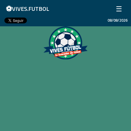
⚽
☰
VIVES.FUTBOL
08/08/2026
Inicio
Partidos
Resultados
Ligas
Champions League
Equipos
Copa Libertadores
En Vivo
Liga 1 Perú
Más