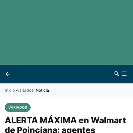
LaLiga
Noticias
Premier League
Otros deportes
Ver todas las ligas
Archivo
Contacto
←
🔍
☰
Vives
Inicio
Variados
Noticia
›
›
VARIADOS
ALERTA MÁXIMA en Walmart
de Poinciana: agentes