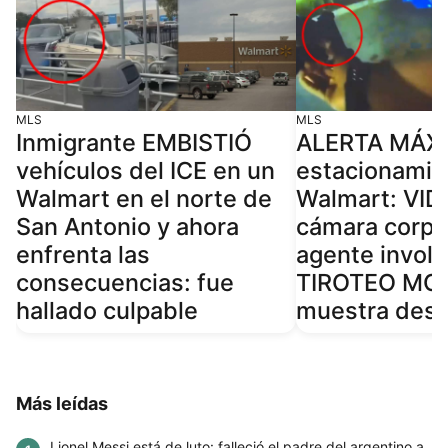
MLS
MLS
Inmigrante EMBISTIÓ
ALERTA MÁX
vehículos del ICE en un
estacionamie
Walmart en el norte de
Walmart: VID
San Antonio y ahora
cámara corpo
enfrenta las
agente invol
consecuencias: fue
TIROTEO MO
hallado culpable
muestra dese
Más leídas
Lionel Messi está de luto: falleció el padre del argentino a