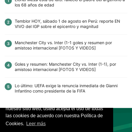
1
los 68 años de edad
Temblor HOY, sábado 1 de agosto en Perú: reporte EN
2
VIVO del IGP sobre el epicentro y magnitud
Manchester City vs. Inter (1-1 goles y resumen por
3
amistoso internacional [FOTOS Y VIDEOS]
Goles y resumen: Manchester City vs. Inter (1-1), por
4
amistoso internacional [FOTOS Y VIDEOS]
Lo último: UEFA exige la renuncia inmediata de Gianni
5
Infantino como presidente de la FIFA
Este sitio utiliza cookies para mejorar la
experiencia del usuario. Al continuar usando
nuestro sitio web, usted acepta el uso de todas
las cookies de acuerdo con nuestra Política de
Cookies.
Leer más
VIVES.FUTBOL | Tu buscador de Fútbol