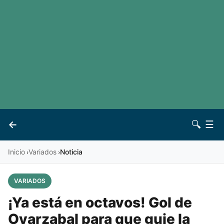
LaLiga
Noticias
Premier League
Otros deportes
Ver todas las ligas
Archivo
Contacto
←
🔍
☰
Vives
Inicio
Variados
Noticia
›
›
VARIADOS
¡Ya está en octavos! Gol de
Oyarzabal para que guie la