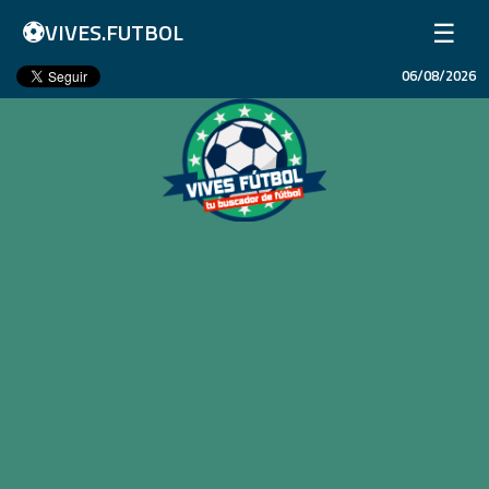
⚽
☰
VIVES.FUTBOL
06/08/2026
Inicio
Partidos
Resultados
Ligas
Champions League
Equipos
Copa Libertadores
En Vivo
Liga 1 Perú
Más