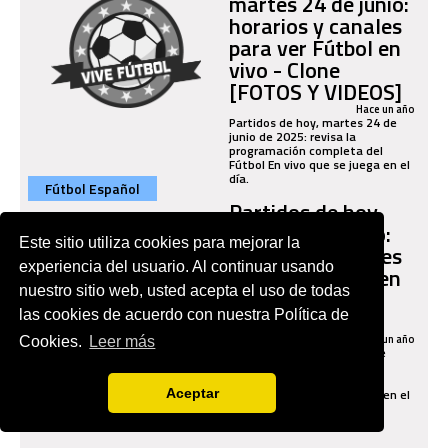
martes 24 de junio:
horarios y canales
para ver Fútbol en
vivo - Clone
[FOTOS Y VIDEOS]
Hace un año
Partidos de hoy, martes 24 de
junio de 2025: revisa la
programación completa del
Fútbol En vivo que se juega en el
día.
Fútbol Español
Partidos de hoy,
lunes 23 de junio:
Este sitio utiliza cookies para mejorar la
horarios y canales
experiencia del usuario. Al continuar usando
para ver Fútbol en
nuestro sitio web, usted acepta el uso de todas
vivo [FOTOS Y
VIDEOS]
las cookies de acuerdo con nuestra Política de
Hace un año
Cookies.
Leer más
Partidos de hoy, lunes 23 de
junio de 2025: revisa la
programación completa del
Fútbol En vivo que se juega en el
Aceptar
día.