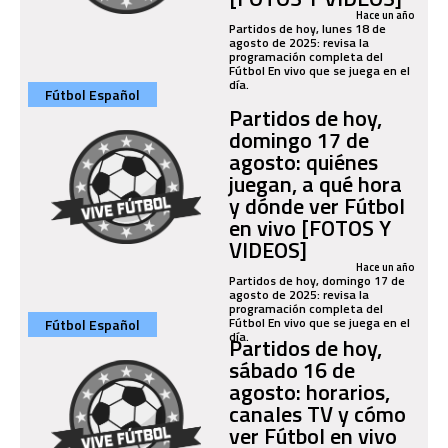
Hace un año
Partidos de hoy, lunes 18 de
agosto de 2025: revisa la
programación completa del
Fútbol En vivo que se juega en el
día.
Fútbol Español
Partidos de hoy,
domingo 17 de
agosto: quiénes
juegan, a qué hora
y dónde ver Fútbol
en vivo [FOTOS Y
VIDEOS]
Hace un año
Partidos de hoy, domingo 17 de
agosto de 2025: revisa la
programación completa del
Fútbol En vivo que se juega en el
Fútbol Español
día.
Partidos de hoy,
sábado 16 de
agosto: horarios,
canales TV y cómo
ver Fútbol en vivo