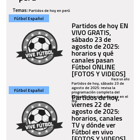
Temas:
Partidos de hoy en perú
Fútbol Español
Partidos de hoy EN
VIVO GRATIS,
sábado 23 de
agosto de 2025:
horarios y qué
canales pasan
Fútbol ONLINE
[FOTOS Y VIDEOS]
Hace un año
Partidos de hoy, sábado 23 de
agosto de 2025: revisa la
Fútbol Español
programación completa del
Partidos de hoy,
Fútbol En vivo que se juega en el
día.
viernes 22 de
agosto de 2025:
horarios, canales
TV y dónde ver
Fútbol en vivo
[FOTOS Y VIDEOS]