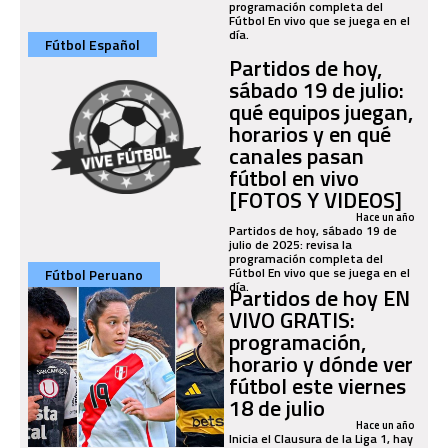
programación completa del
Fútbol En vivo que se juega en el
día.
Fútbol Español
Partidos de hoy,
sábado 19 de julio:
qué equipos juegan,
horarios y en qué
canales pasan
fútbol en vivo
[FOTOS Y VIDEOS]
Hace un año
Partidos de hoy, sábado 19 de
julio de 2025: revisa la
programación completa del
Fútbol En vivo que se juega en el
Fútbol Peruano
día.
Partidos de hoy EN
VIVO GRATIS:
programación,
horario y dónde ver
fútbol este viernes
18 de julio
Hace un año
Inicia el Clausura de la Liga 1, hay