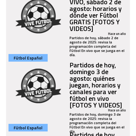
VIVO, sábado 2 de
agosto: horarios y
dónde ver Fútbol
GRATIS [FOTOS Y
VIDEOS]
Hace un año
Partidos de hoy, sábado 2 de
agosto de 2025: revisa la
programación completa del
Fútbol En vivo que se juega en el
día.
Fútbol Español
Partidos de hoy,
domingo 3 de
agosto: quiénes
juegan, horarios y
canales para ver
fútbol en vivo
[FOTOS Y VIDEOS]
Hace un año
Partidos de hoy, domingo 3 de
agosto de 2025: revisa la
programación completa del
Fútbol En vivo que se juega en el
Fútbol Español
día.
Partidos de hoy,