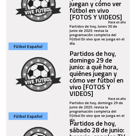
juegan y cómo ver
fútbol en vivo
[FOTOS Y VIDEOS]
Hace un año
Partidos de hoy, lunes 30 de
junio de 2025: revisa la
programación completa del
Fútbol En vivo que se juega en el
día.
Fútbol Español
Partidos de hoy,
domingo 29 de
junio: a qué hora,
quiénes juegan y
cómo ver fútbol en
vivo [FOTOS Y
VIDEOS]
Hace un año
Partidos de hoy, domingo 29 de
junio de 2025: revisa la
programación completa del
Fútbol En vivo que se juega en el
Fútbol Español
día.
Partidos de hoy,
sábado 28 de junio: