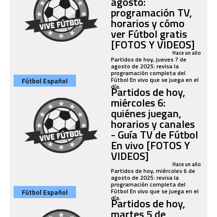
agosto:
programación TV,
horarios y cómo
ver Fútbol gratis
[FOTOS Y VIDEOS]
Hace un año
Partidos de hoy, jueves 7 de
agosto de 2025: revisa la
programación completa del
Fútbol En vivo que se juega en el
Fútbol Español
día.
Partidos de hoy,
miércoles 6:
quiénes juegan,
horarios y canales
- Guía TV de Fútbol
En vivo [FOTOS Y
VIDEOS]
Hace un año
Partidos de hoy, miércoles 6 de
agosto de 2025: revisa la
programación completa del
Fútbol En vivo que se juega en el
Fútbol Español
día.
Partidos de hoy,
martes 5 de