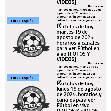
VIDEOS]
Hace un año
Partidos de hoy, miércoles 20 de
agosto de 2025: revisa la
programación completa del
Fútbol En vivo que se juega en el
Fútbol Español
día.
Partidos de hoy,
martes 19 de
agosto de 2025:
horarios y canales
para ver Fútbol en
vivo [FOTOS Y
VIDEOS]
Hace un año
Partidos de hoy, martes 19 de
agosto de 2025: revisa la
programación completa del
Fútbol En vivo que se juega en el
Fútbol Español
día.
Partidos de hoy,
lunes 18 de agosto
de 2025: horarios y
canales para ver
Fútbol en vivo
[FOTOS Y VIDEOS]