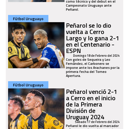
como técnico y del debut en el
Campeonato Uruguayo ante
Peñarol.
Fútbol Uruguayo
Peñarol se lo dio
vuelta a Cerro
Largo y lo gana 2-1
en el Centenario -
ESPN
Domingo 18 de Febrero del 2024
Con goles de Sequeira y Leo
Fernández, el Carbonero se
impone ante los Arachanes por la
primera fecha del Torneo
Apertura.
Fútbol Uruguayo
Peñarol venció 2-1
a Cerro en el inicio
de la Primera
División de
Uruguay 2024
Sábado 17 de Febrero del 2024
Peñarol le dio vuelta al marcador