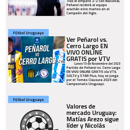
Tras el empate 2-2 con Nacional,
Peñarol recibirá al equipo
arachán este martes en el
Campeón del Siglo.
Fútbol Uruguayo
Ver Peñarol vs.
Cerro Largo EN
VIVO ONLINE
GRATIS por VTV
Lunes 13 de Noviembre del 2023
Partido de Peñarol vs. Cerro Largo
EN VIVO ONLINE GRATIS vía VTV,
GOLTV y STAR Plus, hoy se juega
por el Torneo Clausura 2023 del
Campeonato Uruguayo.
Fútbol Uruguayo
Valores de
mercado Uruguay:
Matías Arezo sigue
líder y Nicolás