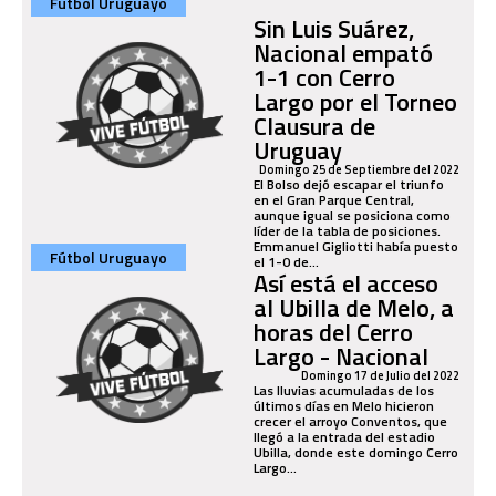
Fútbol Uruguayo
Sin Luis Suárez,
Nacional empató
1-1 con Cerro
Largo por el Torneo
Clausura de
Uruguay
Domingo 25 de Septiembre del 2022
El Bolso dejó escapar el triunfo
en el Gran Parque Central,
aunque igual se posiciona como
líder de la tabla de posiciones.
Emmanuel Gigliotti había puesto
Fútbol Uruguayo
el 1-0 de...
Así está el acceso
al Ubilla de Melo, a
horas del Cerro
Largo - Nacional
Domingo 17 de Julio del 2022
Las lluvias acumuladas de los
últimos días en Melo hicieron
crecer el arroyo Conventos, que
llegó a la entrada del estadio
Ubilla, donde este domingo Cerro
Largo...