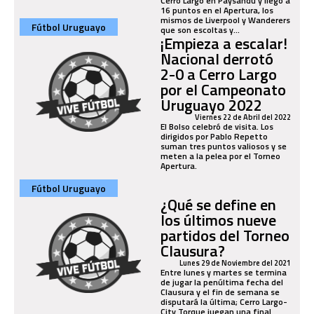
Cerro Largo en Paysandú y llegó a
16 puntos en el Apertura, los
mismos de Liverpool y Wanderers
Fútbol Uruguayo
que son escoltas y...
¡Empieza a escalar!
Nacional derrotó
2-0 a Cerro Largo
por el Campeonato
Uruguayo 2022
Viernes 22 de Abril del 2022
El Bolso celebró de visita. Los
dirigidos por Pablo Repetto
suman tres puntos valiosos y se
meten a la pelea por el Torneo
Apertura.
Fútbol Uruguayo
¿Qué se define en
los últimos nueve
partidos del Torneo
Clausura?
Lunes 29 de Noviembre del 2021
Entre lunes y martes se termina
de jugar la penúltima fecha del
Clausura y el fin de semana se
disputará la última; Cerro Largo-
City Torque juegan una final