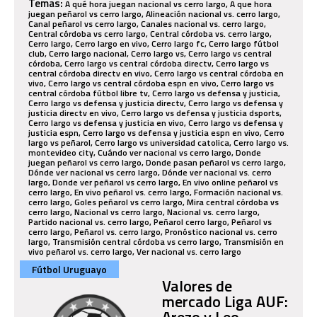
Temas:
A qué hora juegan nacional vs cerro largo, A que hora
juegan peñarol vs cerro largo, Alineación nacional vs. cerro largo,
Canal peñarol vs cerro largo, Canales nacional vs. cerro largo,
Central córdoba vs cerro largo, Central córdoba vs. cerro largo,
Cerro largo, Cerro largo en vivo, Cerro largo fc, Cerro largo fútbol
club, Cerro largo nacional, Cerro largo vs, Cerro largo vs central
córdoba, Cerro largo vs central córdoba directv, Cerro largo vs
central córdoba directv en vivo, Cerro largo vs central córdoba en
vivo, Cerro largo vs central córdoba espn en vivo, Cerro largo vs
central córdoba fútbol libre tv, Cerro largo vs defensa y justicia,
Cerro largo vs defensa y justicia directv, Cerro largo vs defensa y
justicia directv en vivo, Cerro largo vs defensa y justicia dsports,
Cerro largo vs defensa y justicia en vivo, Cerro largo vs defensa y
justicia espn, Cerro largo vs defensa y justicia espn en vivo, Cerro
largo vs peñarol, Cerro largo vs universidad catolica, Cerro largo vs.
montevideo city, Cuándo ver nacional vs cerro largo, Donde
juegan peñarol vs cerro largo, Donde pasan peñarol vs cerro largo,
Dónde ver nacional vs cerro largo, Dónde ver nacional vs. cerro
largo, Donde ver peñarol vs cerro largo, En vivo online peñarol vs
cerro largo, En vivo peñarol vs. cerro largo, Formación nacional vs.
cerro largo, Goles peñarol vs cerro largo, Mira central córdoba vs
cerro largo, Nacional vs cerro largo, Nacional vs. cerro largo,
Partido nacional vs. cerro largo, Peñarol cerro largo, Peñarol vs
cerro largo, Peñarol vs. cerro largo, Pronóstico nacional vs. cerro
largo, Transmisión central córdoba vs cerro largo, Transmisión en
vivo peñarol vs. cerro largo, Ver nacional vs. cerro largo
Fútbol Uruguayo
Valores de
mercado Liga AUF:
Arezo y Leo