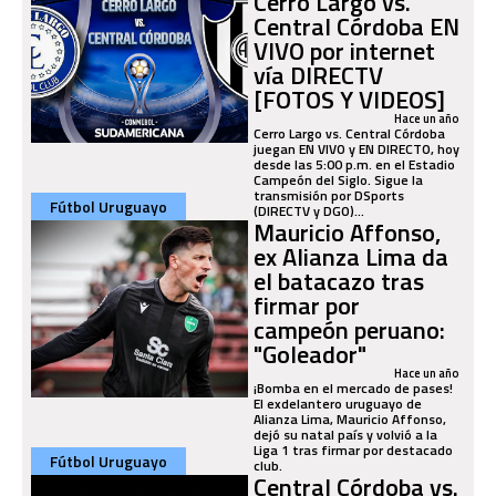
Cerro Largo vs.
Central Córdoba EN
VIVO por internet
vía DIRECTV
[FOTOS Y VIDEOS]
Hace un año
Cerro Largo vs. Central Córdoba
juegan EN VIVO y EN DIRECTO, hoy
desde las 5:00 p.m. en el Estadio
Campeón del Siglo. Sigue la
transmisión por DSports
Fútbol Uruguayo
(DIRECTV y DGO)...
Mauricio Affonso,
ex Alianza Lima da
el batacazo tras
firmar por
campeón peruano:
"Goleador"
Hace un año
¡Bomba en el mercado de pases!
El exdelantero uruguayo de
Alianza Lima, Mauricio Affonso,
dejó su natal país y volvió a la
Liga 1 tras firmar por destacado
Fútbol Uruguayo
club.
Central Córdoba vs.