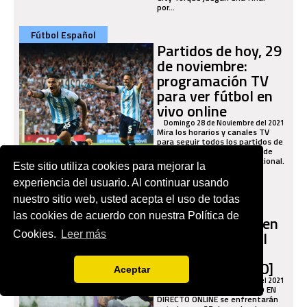
por...
Fútbol Español
Partidos de hoy, 29
de noviembre:
programación TV
para ver fútbol en
vivo online
Domingo 28 de Noviembre del 2021
Mira los horarios y canales TV
para seguir todos los partidos de
hoy, lunes 29 de noviembre de
2021 a nivel local e internacional.
Este sitio utiliza cookies para mejorar la
experiencia del usuario. Al continuar usando
Fútbol Uruguayo
nuestro sitio web, usted acepta el uso de todas
Peñarol 0-0
las cookies de acuerdo con nuestra Política de
Progreso: resumen
del partido por el
Cookies.
Leer más
Campeonato
Uruguayo [VIDEO]
Aceptar
Miercoles 24 de Noviembre del 2021
Peñarol vs. Progreso EN VIVO EN
DIRECTO ONLINE se enfrentarán