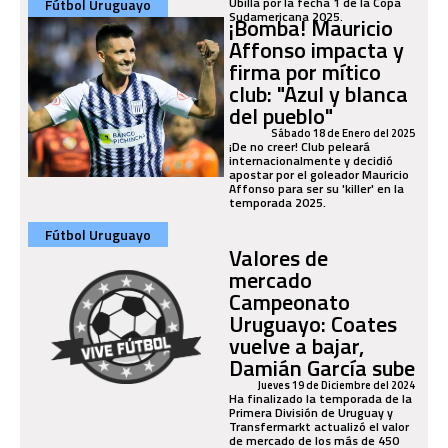
Ubilla por la fecha 1 de la Copa
Fútbol Uruguayo
Sudamericana 2025.
¡Bomba! Mauricio
Affonso impacta y
firma por mítico
club: "Azul y blanca
del pueblo"
Sábado 18 de Enero del 2025
¡De no creer! Club peleará
internacionalmente y decidió
apostar por el goleador Mauricio
Affonso para ser su 'killer' en la
temporada 2025.
Fútbol Uruguayo
Valores de
mercado
Campeonato
Uruguayo: Coates
vuelve a bajar,
Damián García sube
Jueves 19 de Diciembre del 2024
Ha finalizado la temporada de la
Primera División de Uruguay y
Transfermarkt actualizó el valor
de mercado de los más de 450