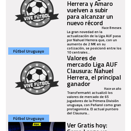
Herrera y Amaro
vuelven a subir
para alcanzar un
nuevo récord
Hace 8 meses
La gran novedad en la
actualización de la Liga AUF pasa
por Nahuel Herrera que, con un
aumento de 2 M€ en su
cotización, se posicionó entre los
Fútbol Uruguayo
10 centrales...
Valores de
mercado Liga AUF
Clausura: Nahuel
Herrera, el principal
ganador
Hace un año
Transfermarkt actualizó los
valores de mercado de 65
jugadores de la Primera División
uruguaya, con Peñarol como gran
protagonista. El actual puntero
del Clausura...
Fútbol Uruguayo
Ver Gratis hoy: