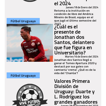
el 2024
Jueves 18 de Enero del 2024
Retorna a la institución en
condición de libre del América
Mineiro de Brasil, equipo en el
que jugó el último semestre del
Fútbol Uruguayo
2023.
¿Cuál es el
presente de
Jonathan dos
Santos, delantero
que fue figura en
Universitario?
Martes 16 de Enero del 2024
Jonathan dos Santos llegó a
ganar el Torneo Apertura 2020 y
destacó por sus goles con
camiseta 'crema'. ¿Qué es de la
vida del 'Charrúa'?
Fútbol Uruguayo
Valores Primera
División de
Uruguay: Duarte y
L. Rodríguez los
grandes ganadores
Jueves 28 de Diciembre del 2023