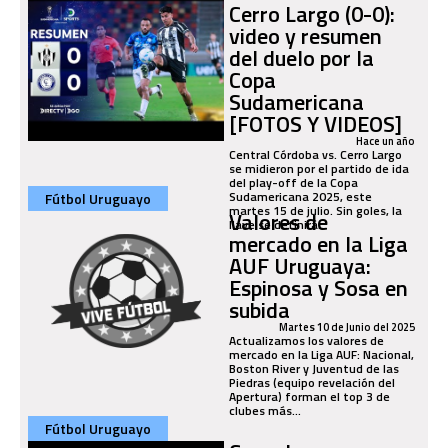
Cerro Largo (0-0):
video y resumen
del duelo por la
Copa
Sudamericana
[FOTOS Y VIDEOS]
Hace un año
Central Córdoba vs. Cerro Largo
se midieron por el partido de ida
del play-off de la Copa
Sudamericana 2025, este
Fútbol Uruguayo
martes 15 de julio. Sin goles, la
Valores de
llave se definirá...
mercado en la Liga
AUF Uruguaya:
Espinosa y Sosa en
subida
Martes 10 de Junio del 2025
Actualizamos los valores de
mercado en la Liga AUF: Nacional,
Boston River y Juventud de las
Piedras (equipo revelación del
Apertura) forman el top 3 de
clubes más...
Fútbol Uruguayo