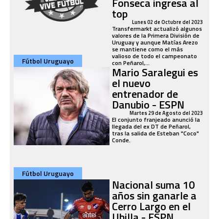
Fonseca ingresa al
top
Lunes 02 de Octubre del 2023
Transfermarkt actualizó algunos
valores de la Primera División de
Uruguay y aunque Matías Arezo
se mantiene como el más
valioso de todo el campeonato
Fútbol Uruguayo
con Peñarol,...
Mario Saralegui es
el nuevo
entrenador de
Danubio - ESPN
Martes 29 de Agosto del 2023
El conjunto franjeado anunció la
llegada del ex DT de Peñarol,
tras la salida de Esteban "Coco"
Conde.
Fútbol Uruguayo
Nacional suma 10
años sin ganarle a
Cerro Largo en el
Ubilla - ESPN