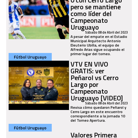
pero se mantiene
como líder del
Campeonato
Uruguayo
Sábado 08 de Abril del 2023
A pesar del empate en el Estadio
Municipal Arquitecto Antonio
Eleuterio Ubilla, el equipo de
Alfredo Arias sigue ocupando el
primer lugar del torneo.
Fútbol Uruguayo
VTV EN VIVO
GRATIS: ver
Peñarol vs Cerro
Largo por
Campeonato
Uruguayo [VIDEO]
Sábado 08 de Abril del 2023
Revisa cómo quedaron Peñarol y
Cerro Largo en este encuentro
correspondiente a la jornada 10
del Torneo Apertura.
Fútbol Uruguayo
Valores Primera