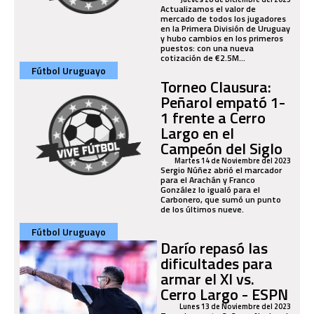
Actualizamos el valor de
mercado de todos los jugadores
en la Primera División de Uruguay
y hubo cambios en los primeros
puestos: con una nueva
cotización de €2.5M...
Fútbol Uruguayo
Torneo Clausura:
Peñarol empató 1-
1 frente a Cerro
Largo en el
Campeón del Siglo
Martes 14 de Noviembre del 2023
Sergio Núñez abrió el marcador
para el Arachán y Franco
González lo igualó para el
Carbonero, que sumó un punto
de los últimos nueve.
Fútbol Uruguayo
Darío repasó las
dificultades para
armar el XI vs.
Cerro Largo - ESPN
Lunes 13 de Noviembre del 2023