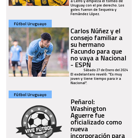
a Cerro y empieza el torneo de
Uruguay con el pie derecho. Los
goles fueron de Sequeira y
Fernández López.
Fútbol Uruguayo
Carlos Núñez y el
consejo familiar a
su hermano
Facundo para que
no vaya a Nacional
- ESPN
Sábado 27 de Enero del 2024
El exdelantero reveló: "Es muy
joven y tiene tiempo para ir a
Nacional".
Fútbol Uruguayo
Peñarol:
Washington
Aguerre fue
oficializado como
nueva
incorporación para